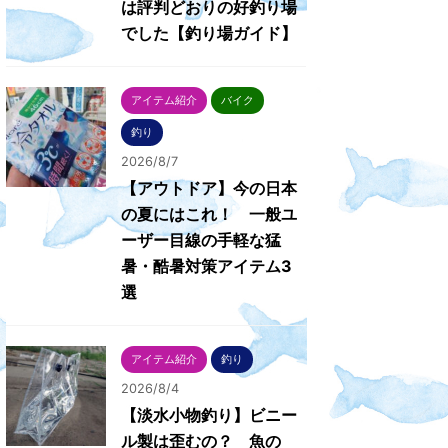
は評判どおりの好釣り場
でした【釣り場ガイド】
アイテム紹介
バイク
釣り
2026/8/7
【アウトドア】今の日本
の夏にはこれ！ 一般ユ
ーザー目線の手軽な猛
暑・酷暑対策アイテム3
選
アイテム紹介
釣り
2026/8/4
【淡水小物釣り】ビニー
ル製は歪むの？ 魚の