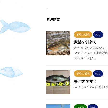
-
関連記事
皆様の投稿
釣り
家族で川釣り
オイカワが入れ食いで
マナティ 釣った地域:
ンショア（お ...
皆様の投稿
釣り
春バスです！
ぷりぷりの春バス釣れまし
バイク
釣り