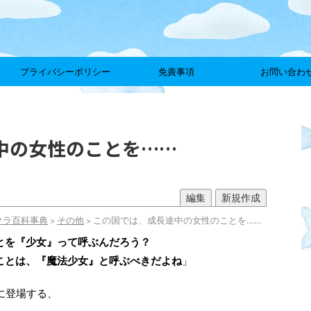
プライバシーポリシー
免責事項
お問い合わ
中の女性のことを……
編集
新規作成
クラ百科事典
その他
この国では、成長途中の女性のことを……
>
>
とを『少女』って呼ぶんだろう？
ことは、『魔法少女』と呼ぶべきだよね
」
に登場する、