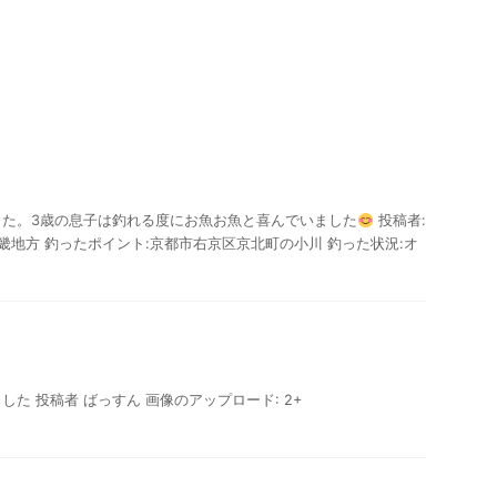
した。3歳の息子は釣れる度にお魚お魚と喜んでいました
投稿者:
近畿地方 釣ったポイント:京都市右京区京北町の小川 釣った状況:オ
た 投稿者 ばっすん 画像のアップロード: 2+