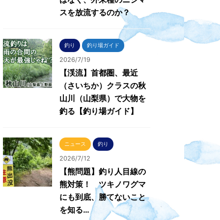
スを放流するのか？
釣り
釣り場ガイド
2026/7/19
【渓流】首都圏、最近
（さいちか）クラスの秋
山川（山梨県）で大物を
釣る【釣り場ガイド】
ニュース
釣り
2026/7/12
【熊問題】釣り人目線の
熊対策！ ツキノワグマ
にも到底、勝てないこと
を知る…