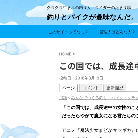
クラクラ生まれの釣り人、ライダーのたまり場
釣りとバイクが趣味なんだ。
このサイトってなに？
管理人はどんな人？
HOME
>
この国では、成長途
投稿日：
2018年3月18日
ページ
コメント
更新履歴
用語
みんなでつくる釣り・バイク・クラ
>
「
この国では、成長途中の女性のこ
だったらやがて魔女になる君たちの
アニメ『魔法少女まどか☆マギカ』