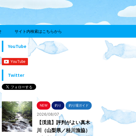
せ
サイト内検索はこちらから
YouTube
Twitter
NEW
釣り
釣り場ガイド
2026/08/07
【渓流】評判がよい真木
川（山梨県／桂川漁協）