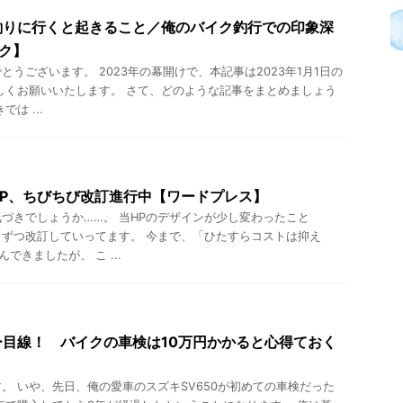
釣りに行くと起きること／俺のバイク釣行での印象深
ク】
うございます。 2023年の幕開けで、本記事は2023年1月1日の
しくお願いいたします。 さて、どのような記事をまとめましょう
は ...
P、ちびちび改訂進行中【ワードプレス】
づきでしょうか……。 当HPのデザインが少し変わったこと
しずつ改訂していってます。 今まで、「ひたすらコストは抑え
できましたが、 こ ...
目線！ バイクの車検は10万円かかると心得ておく
。 いや、先日、俺の愛車のスズキSV650が初めての車検だった