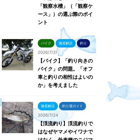
「観察水槽」（「観察ケ
ース」）の選ぶ際のポイ
ント
バイク
徹底解説
釣り
2026/7/31
【バイク】「釣り向きの
バイク」の問題。「オフ
車と釣りの相性はよいの
か」を考えました
徹底解説
釣り場ガイド
2026/7/24
【渓流釣り】渓流釣りで
はなぜヤマメやイワナで
はなく、外来種のニジマ