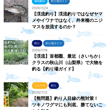
徹底解説
釣り場ガイド
2026/7/24
【渓流釣り】渓流釣りではなぜヤマ
メやイワナではなく、外来種のニジ
マスを放流するのか？
釣り
釣り場ガイド
2026/7/19
【渓流】首都圏、最近（さいちか）
クラスの秋山川（山梨県）で大物を
釣る【釣り場ガイド】
ニュース
釣り
2026/7/12
【熊問題】釣り人目線の熊対策！
ツキノワグマにも到底、勝てないこ