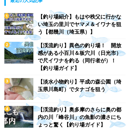
最近の人気記事
【釣り場紹介】もはや秩父に行かな
い埼玉の里川でヤマメ＆イワナを狙
う【都幾川（埼玉県）】
【渓流釣り】異色の釣り場！ 開放
感がある小百川＆板穴川（日光市）
で尺イワナを釣る（同行者が）！
【釣り場ガイド】
【淡水小物釣り】平成の森公園（埼
玉県川島町）でタナゴを狙う
【渓流釣り】奥多摩のさらに奥の都
内の川「峰谷川」の魚影の濃さにち
ょっと驚く【釣り場ガイド】