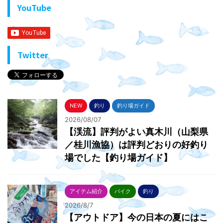
YouTube
Twitter
NEW
釣り
釣り場ガイド
2026/08/07
【渓流】評判がよい真木川（山梨県
／桂川漁協）は評判どおりの好釣り
場でした【釣り場ガイド】
アイテム紹介
バイク
釣り
2026/8/7
【アウトドア】今の日本の夏にはこ