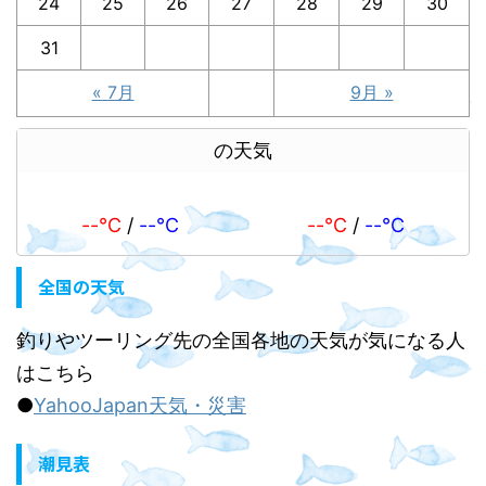
24
25
26
27
28
29
30
31
« 7月
9月 »
の天気
--℃
/
--℃
--℃
/
--℃
全国の天気
釣りやツーリング先の全国各地の天気が気になる人
はこちら
●
YahooJapan天気・災害
潮見表