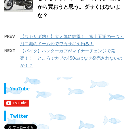
から買おうと思う。ダサくはないよ
な？
PREV
【ワカサギ釣り】大人気に納得！ 富士五湖の一つ・
河口湖のドーム船でワカサギを釣る！
NEXT
【バイク】ハンターカブがマイナーチェンジで発
売！！ ところでカブの150㏄はなぜ発売されないの
か！？
YouTube
Twitter