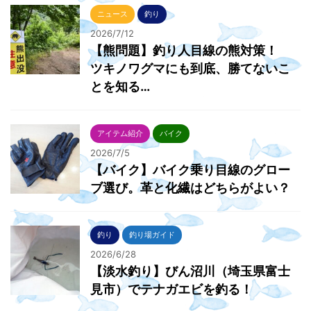
ニュース
釣り
2026/7/12
【熊問題】釣り人目線の熊対策！
ツキノワグマにも到底、勝てないこ
とを知る…
アイテム紹介
バイク
2026/7/5
【バイク】バイク乗り目線のグロー
ブ選び。革と化繊はどちらがよい？
釣り
釣り場ガイド
2026/6/28
【淡水釣り】びん沼川（埼玉県富士
見市）でテナガエビを釣る！