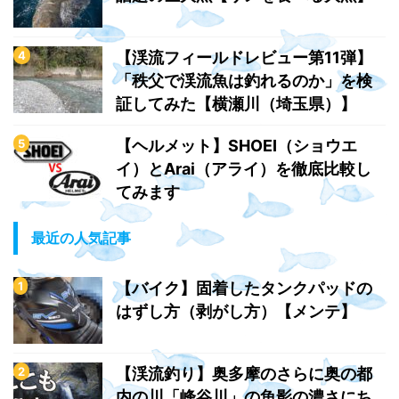
【渓流フィールドレビュー第11弾】
「秩父で渓流魚は釣れるのか」を検
証してみた【横瀬川（埼玉県）】
【ヘルメット】SHOEI（ショウエ
イ）とArai（アライ）を徹底比較し
てみます
最近の人気記事
【バイク】固着したタンクパッドの
はずし方（剥がし方）【メンテ】
【渓流釣り】奥多摩のさらに奥の都
内の川「峰谷川」の魚影の濃さにち