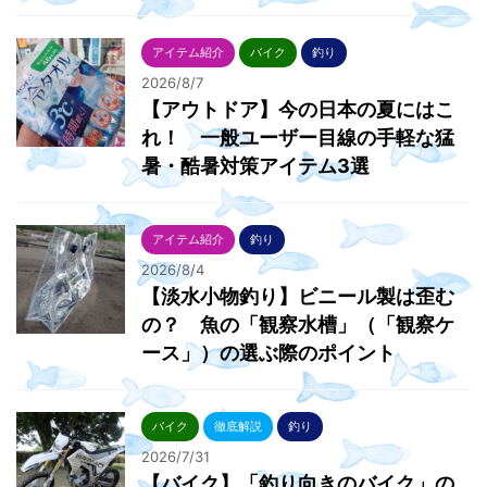
アイテム紹介
バイク
釣り
2026/8/7
【アウトドア】今の日本の夏にはこ
れ！ 一般ユーザー目線の手軽な猛
暑・酷暑対策アイテム3選
アイテム紹介
釣り
2026/8/4
【淡水小物釣り】ビニール製は歪む
の？ 魚の「観察水槽」（「観察ケ
ース」）の選ぶ際のポイント
バイク
徹底解説
釣り
2026/7/31
【バイク】「釣り向きのバイク」の