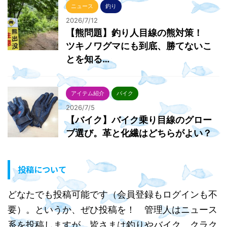
ニュース
釣り
2026/7/12
【熊問題】釣り人目線の熊対策！
ツキノワグマにも到底、勝てないこ
とを知る…
アイテム紹介
バイク
2026/7/5
【バイク】バイク乗り目線のグロー
ブ選び。革と化繊はどちらがよい？
投稿について
どなたでも投稿可能です（会員登録もログインも不
要）。というか、ぜひ投稿を！ 管理人はニュース
系を投稿しますが、皆さまは釣りやバイク、クラク