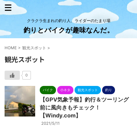
クラクラ生まれの釣り人、ライダーのたまり場
釣りとバイクが趣味なんだ。
HOME
>
観光スポット
>
観光スポット
0
バイク
小ネタ
観光スポット
釣り
【GPV気象予報】釣行＆ツーリング
前に風向きもチェック！
【Windy.com】
2021/5/11