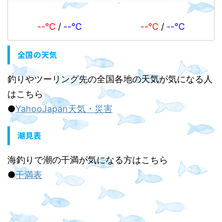
--℃
/
--℃
--℃
/
--℃
全国の天気
釣りやツーリング先の全国各地の天気が気になる人
はこちら
●
YahooJapan天気・災害
潮見表
海釣りで潮の干満が気になる方はこちら
●
干満表