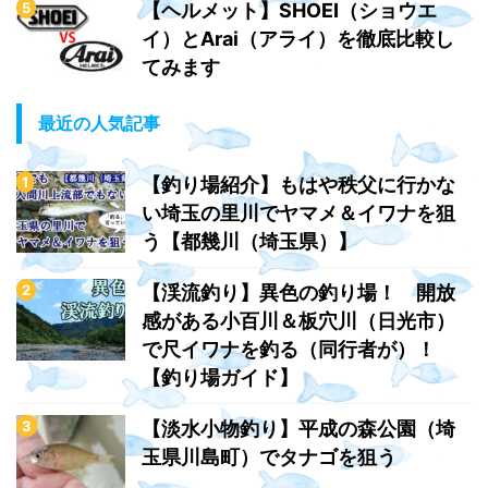
【ヘルメット】SHOEI（ショウエ
イ）とArai（アライ）を徹底比較し
てみます
最近の人気記事
【釣り場紹介】もはや秩父に行かな
い埼玉の里川でヤマメ＆イワナを狙
う【都幾川（埼玉県）】
【渓流釣り】異色の釣り場！ 開放
感がある小百川＆板穴川（日光市）
で尺イワナを釣る（同行者が）！
【釣り場ガイド】
【淡水小物釣り】平成の森公園（埼
玉県川島町）でタナゴを狙う