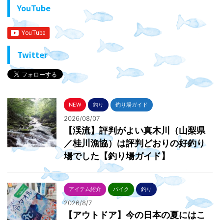
YouTube
Twitter
NEW
釣り
釣り場ガイド
2026/08/07
【渓流】評判がよい真木川（山梨県
／桂川漁協）は評判どおりの好釣り
場でした【釣り場ガイド】
アイテム紹介
バイク
釣り
2026/8/7
【アウトドア】今の日本の夏にはこ