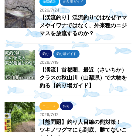
徹底解説
釣り場ガイド
2026/7/24
【渓流釣り】渓流釣りではなぜヤマ
メやイワナではなく、外来種のニジ
マスを放流するのか？
釣り
釣り場ガイド
2026/7/19
【渓流】首都圏、最近（さいちか）
クラスの秋山川（山梨県）で大物を
釣る【釣り場ガイド】
ニュース
釣り
2026/7/12
【熊問題】釣り人目線の熊対策！
ツキノワグマにも到底、勝てないこ