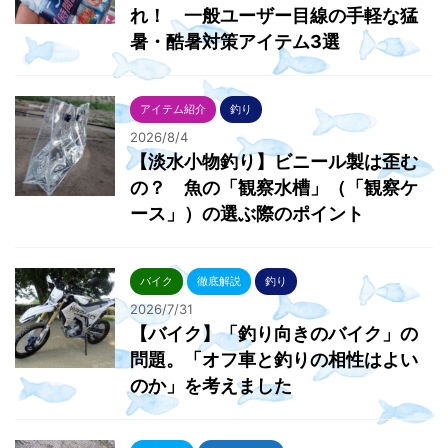
れ！ 一般ユーザー目線の手軽な猛
暑・酷暑対策アイテム3選
アイテム紹介
釣り
2026/8/4
【淡水小物釣り】ビニール製は歪む
の？ 魚の「観察水槽」（「観察ケ
ース」）の選ぶ際のポイント
バイク
徹底解説
釣り
2026/7/31
【バイク】「釣り向きのバイク」の
問題。「オフ車と釣りの相性はよい
のか」を考えました