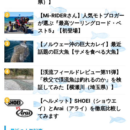
県）】
【Mi-RIDERさん】人気モトブロガー
が選ぶ『最高ツーリングロード・ベ
スト5』【初登場】
【ノルウェー沖の巨大カレイ】最近
話題の巨大魚【サメを食べる大魚】
【渓流フィールドレビュー第11弾】
「秩父で渓流魚は釣れるのか」を検
証してみた【横瀬川（埼玉県）】
【ヘルメット】SHOEI（ショウエ
イ）とArai（アライ）を徹底比較し
てみます