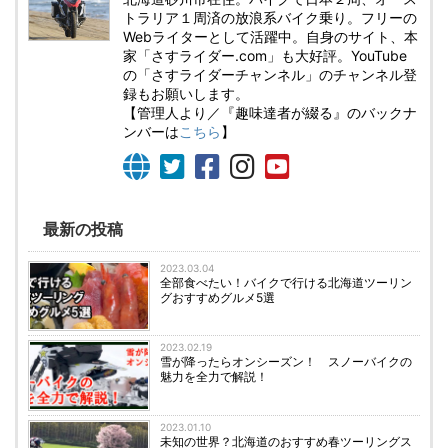
トラリア１周済の放浪系バイク乗り。フリーの
Webライターとして活躍中。自身のサイト、本
家「さすライダー.com」も大好評。YouTube
の「さすライダーチャンネル」のチャンネル登
録もお願いします。
【管理人より／『趣味達者が綴る』のバックナ
ンバーは
こちら
】
最新の投稿
2023.03.04
全部食べたい！バイクで行ける北海道ツーリン
グおすすめグルメ5選
2023.02.19
雪が降ったらオンシーズン！ スノーバイクの
魅力を全力で解説！
2023.01.10
未知の世界？北海道のおすすめ春ツーリングス