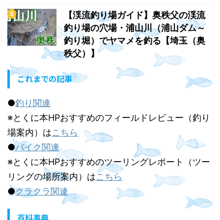
【渓流釣り場ガイド】奥秩父の渓流
釣り場の穴場・浦山川（浦山ダム～
釣り堀）でヤマメを釣る【埼玉（奥
秩父）】
これまでの記事
●
釣り関連
※とくに本HPおすすめのフィールドレビュー（釣り
場案内）は
こちら
●
バイク関連
※とくに本HPおすすめのツーリングレポート（ツー
リングの場所案内）は
こちら
●
クラクラ関連
百科事典