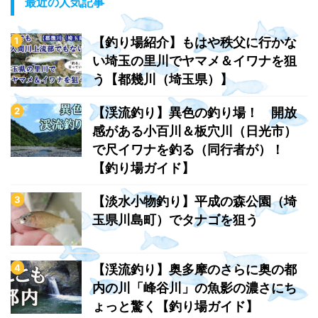
最近の人気記事
【釣り場紹介】もはや秩父に行かな
い埼玉の里川でヤマメ＆イワナを狙
う【都幾川（埼玉県）】
【渓流釣り】異色の釣り場！ 開放
感がある小百川＆板穴川（日光市）
で尺イワナを釣る（同行者が）！
【釣り場ガイド】
【淡水小物釣り】平成の森公園（埼
玉県川島町）でタナゴを狙う
【渓流釣り】奥多摩のさらに奥の都
内の川「峰谷川」の魚影の濃さにち
ょっと驚く【釣り場ガイド】