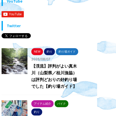
YouTube
Twitter
NEW
釣り
釣り場ガイド
2026/08/07
【渓流】評判がよい真木
川（山梨県／桂川漁協）
は評判どおりの好釣り場
でした【釣り場ガイド】
アイテム紹介
バイク
釣り