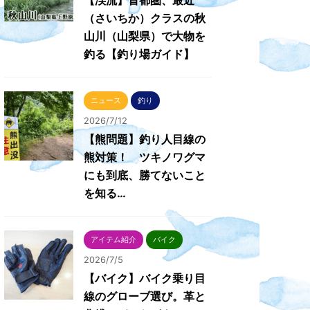
【渓流】首都圏、最近
（さいちか）クラスの秋
山川（山梨県）で大物を
釣る【釣り場ガイド】
ニュース
釣り
2026/7/12
【熊問題】釣り人目線の
熊対策！ ツキノワグマ
にも到底、勝てないこと
を知る…
アイテム紹介
バイク
2026/7/5
【バイク】バイク乗り目
線のグローブ選び。革と