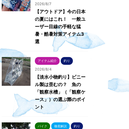
2026/8/7
【アウトドア】今の日本
の夏にはこれ！ 一般ユ
ーザー目線の手軽な猛
暑・酷暑対策アイテム3
選
アイテム紹介
釣り
2026/8/4
【淡水小物釣り】ビニー
ル製は歪むの？ 魚の
「観察水槽」（「観察ケ
ース」）の選ぶ際のポイ
ント
バイク
徹底解説
釣り