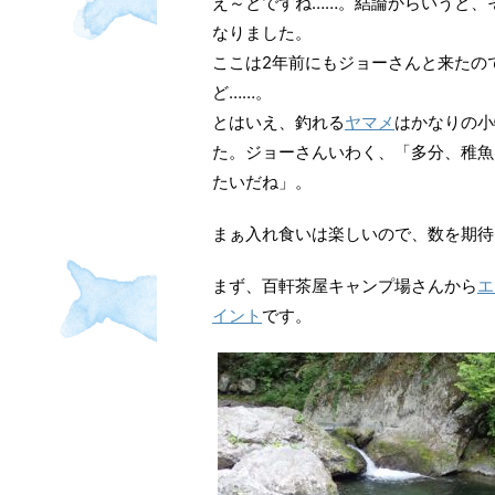
え～とですね……。結論からいうと、
なりました。
ここは2年前にもジョーさんと来たの
ど……。
とはいえ、釣れる
ヤマメ
はかなりの小
た。ジョーさんいわく、「多分、稚魚
たいだね」。
まぁ入れ食いは楽しいので、数を期待
まず、百軒茶屋キャンプ場さんから
エ
イント
です。