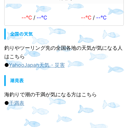
--℃
/
--℃
--℃
/
--℃
全国の天気
釣りやツーリング先の全国各地の天気が気になる人
はこちら
●
YahooJapan天気・災害
潮見表
海釣りで潮の干満が気になる方はこちら
●
干満表