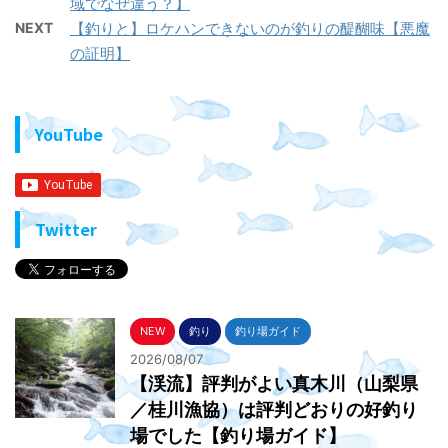
域でなぜ違う？】
NEXT
【釣りと】ロケハンできないのが釣りの醍醐味【悪魔
の証明】
YouTube
Twitter
NEW
釣り
釣り場ガイド
2026/08/07
【渓流】評判がよい真木川（山梨県
／桂川漁協）は評判どおりの好釣り
場でした【釣り場ガイド】