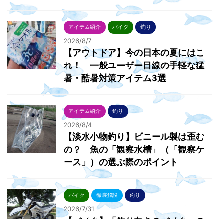
アイテム紹介
バイク
釣り
2026/8/7
【アウトドア】今の日本の夏にはこ
れ！ 一般ユーザー目線の手軽な猛
暑・酷暑対策アイテム3選
アイテム紹介
釣り
2026/8/4
【淡水小物釣り】ビニール製は歪む
の？ 魚の「観察水槽」（「観察ケ
ース」）の選ぶ際のポイント
バイク
徹底解説
釣り
2026/7/31