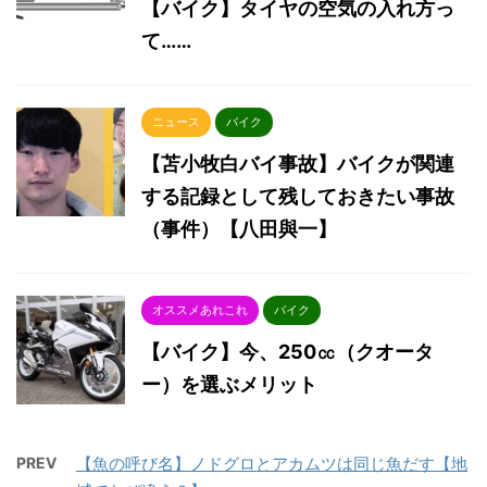
【バイク】タイヤの空気の入れ方っ
て……
ニュース
バイク
【苫小牧白バイ事故】バイクが関連
する記録として残しておきたい事故
（事件）【八田與一】
オススメあれこれ
バイク
【バイク】今、250㏄（クオータ
ー）を選ぶメリット
PREV
【魚の呼び名】ノドグロとアカムツは同じ魚だす【地