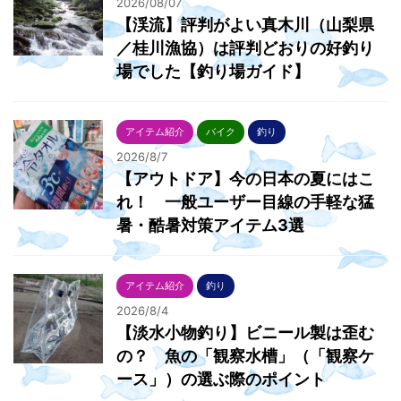
2026/08/07
【渓流】評判がよい真木川（山梨県
／桂川漁協）は評判どおりの好釣り
場でした【釣り場ガイド】
アイテム紹介
バイク
釣り
2026/8/7
【アウトドア】今の日本の夏にはこ
れ！ 一般ユーザー目線の手軽な猛
暑・酷暑対策アイテム3選
アイテム紹介
釣り
2026/8/4
【淡水小物釣り】ビニール製は歪む
の？ 魚の「観察水槽」（「観察ケ
ース」）の選ぶ際のポイント