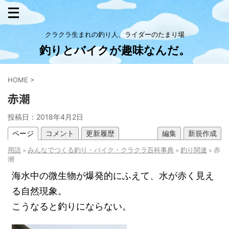
クラクラ生まれの釣り人、ライダーのたまり場
釣りとバイクが趣味なんだ。
HOME
>
赤潮
投稿日：
2018年4月2日
ページ
コメント
更新履歴
編集
新規作成
用語
みんなでつくる釣り・バイク・クラクラ百科事典
釣り関連
赤
>
>
>
潮
海水中の微生物が爆発的にふえて、水が赤く見え
る自然現象。
こうなると釣りにならない。