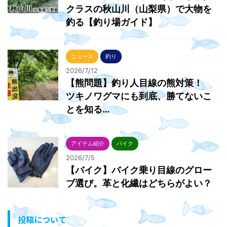
クラスの秋山川（山梨県）で大物を
釣る【釣り場ガイド】
ニュース
釣り
2026/7/12
【熊問題】釣り人目線の熊対策！
ツキノワグマにも到底、勝てないこ
とを知る…
アイテム紹介
バイク
2026/7/5
【バイク】バイク乗り目線のグロー
ブ選び。革と化繊はどちらがよい？
投稿について