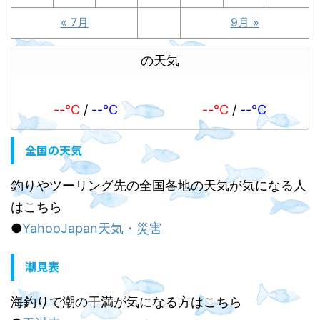
« 7月
9月 »
の天気
--℃
/
--℃
--℃
/
--℃
全国の天気
釣りやツーリング先の全国各地の天気が気になる人
はこちら
●
YahooJapan天気・災害
潮見表
海釣りで潮の干満が気になる方はこちら