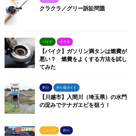
クラクラ／グリー訴訟問題
バイク
小ネタ
【バイク】ガソリン満タンは燃費が
悪い？ 燃費をよくする方法を試し
てみた
釣り
釣り場ガイド
【川越市】入間川（埼玉県）の水門
の淀みでテナガエビを狙う！
ニュース
釣り