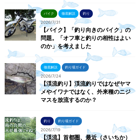
バイク
徹底解説
釣り
2026/7/31
【バイク】「釣り向きのバイク」の
問題。「オフ車と釣りの相性はよい
のか」を考えました
徹底解説
釣り場ガイド
2026/7/24
【渓流釣り】渓流釣りではなぜヤマ
メやイワナではなく、外来種のニジ
マスを放流するのか？
釣り
釣り場ガイド
2026/7/19
【渓流】首都圏、最近（さいちか）