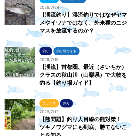
2026/7/24
【渓流釣り】渓流釣りではなぜヤマ
メやイワナではなく、外来種のニジ
マスを放流するのか？
釣り
釣り場ガイド
2026/7/19
【渓流】首都圏、最近（さいちか）
クラスの秋山川（山梨県）で大物を
釣る【釣り場ガイド】
ニュース
釣り
2026/7/12
【熊問題】釣り人目線の熊対策！
ツキノワグマにも到底、勝てないこ
とを知る…