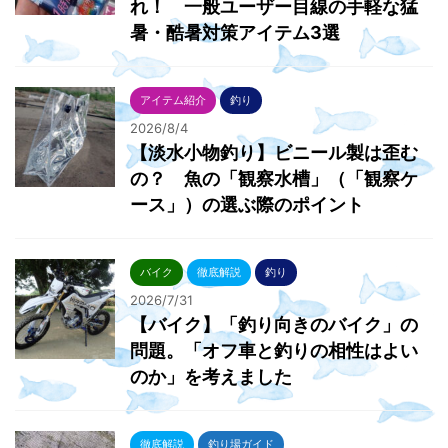
れ！ 一般ユーザー目線の手軽な猛
暑・酷暑対策アイテム3選
アイテム紹介
釣り
2026/8/4
【淡水小物釣り】ビニール製は歪む
の？ 魚の「観察水槽」（「観察ケ
ース」）の選ぶ際のポイント
バイク
徹底解説
釣り
2026/7/31
【バイク】「釣り向きのバイク」の
問題。「オフ車と釣りの相性はよい
のか」を考えました
徹底解説
釣り場ガイド