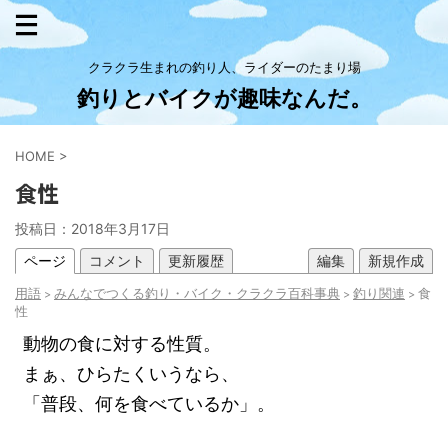
クラクラ生まれの釣り人、ライダーのたまり場
釣りとバイクが趣味なんだ。
HOME
>
食性
投稿日：
2018年3月17日
ページ
コメント
更新履歴
編集
新規作成
用語
みんなでつくる釣り・バイク・クラクラ百科事典
釣り関連
食
>
>
>
性
動物の食に対する性質。
まぁ、ひらたくいうなら、
「普段、何を食べているか」。