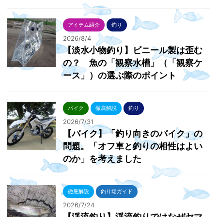
アイテム紹介
釣り
2026/8/4
【淡水小物釣り】ビニール製は歪む
の？ 魚の「観察水槽」（「観察ケ
ース」）の選ぶ際のポイント
バイク
徹底解説
釣り
2026/7/31
【バイク】「釣り向きのバイク」の
問題。「オフ車と釣りの相性はよい
のか」を考えました
徹底解説
釣り場ガイド
2026/7/24
【渓流釣り】渓流釣りではなぜヤマ