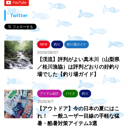
Twitter
NEW
釣り
釣り場ガイド
2026/08/07
【渓流】評判がよい真木川（山梨県
／桂川漁協）は評判どおりの好釣り
場でした【釣り場ガイド】
アイテム紹介
バイク
釣り
2026/8/7
【アウトドア】今の日本の夏にはこ
れ！ 一般ユーザー目線の手軽な猛
暑・酷暑対策アイテム3選