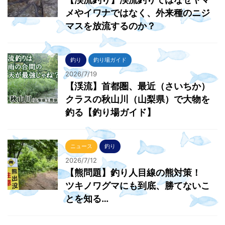
メやイワナではなく、外来種のニジ
マスを放流するのか？
釣り
釣り場ガイド
2026/7/19
【渓流】首都圏、最近（さいちか）
クラスの秋山川（山梨県）で大物を
釣る【釣り場ガイド】
ニュース
釣り
2026/7/12
【熊問題】釣り人目線の熊対策！
ツキノワグマにも到底、勝てないこ
とを知る…