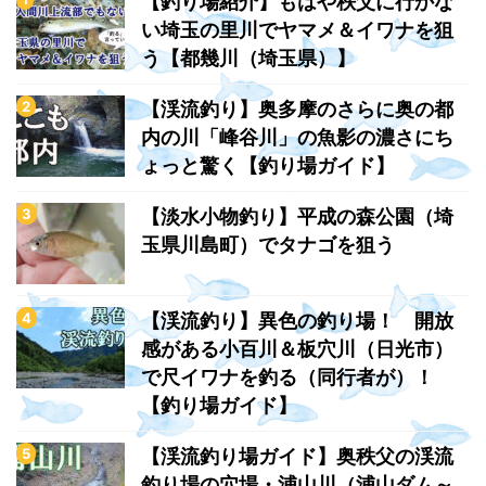
【釣り場紹介】もはや秩父に行かな
い埼玉の里川でヤマメ＆イワナを狙
う【都幾川（埼玉県）】
【渓流釣り】奥多摩のさらに奥の都
内の川「峰谷川」の魚影の濃さにち
ょっと驚く【釣り場ガイド】
【淡水小物釣り】平成の森公園（埼
玉県川島町）でタナゴを狙う
【渓流釣り】異色の釣り場！ 開放
感がある小百川＆板穴川（日光市）
で尺イワナを釣る（同行者が）！
【釣り場ガイド】
【渓流釣り場ガイド】奥秩父の渓流
釣り場の穴場・浦山川（浦山ダム～