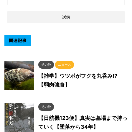
関連記事
その他
ニュース
【雑学】ウツボがフグを丸呑み!?
【弱肉強食】
その他
【日航機123便】真実は墓場まで持っ
ていく【墜落から34年】