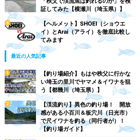
「秩父で渓流魚は釣れるのか」を検
証してみた【横瀬川（埼玉県）】
【ヘルメット】SHOEI（ショウエ
イ）とArai（アライ）を徹底比較し
てみます
最近の人気記事
【釣り場紹介】もはや秩父に行かな
い埼玉の里川でヤマメ＆イワナを狙
う【都幾川（埼玉県）】
【渓流釣り】異色の釣り場！ 開放
感がある小百川＆板穴川（日光市）
で尺イワナを釣る（同行者が）！
【釣り場ガイド】