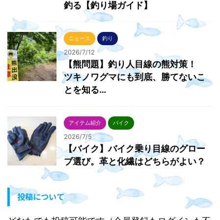
釣る【釣り場ガイド】
ニュース
釣り
2026/7/12
【熊問題】釣り人目線の熊対策！
ツキノワグマにも到底、勝てないこ
とを知る…
アイテム紹介
バイク
2026/7/5
【バイク】バイク乗り目線のグロー
ブ選び。革と化繊はどちらがよい？
投稿について