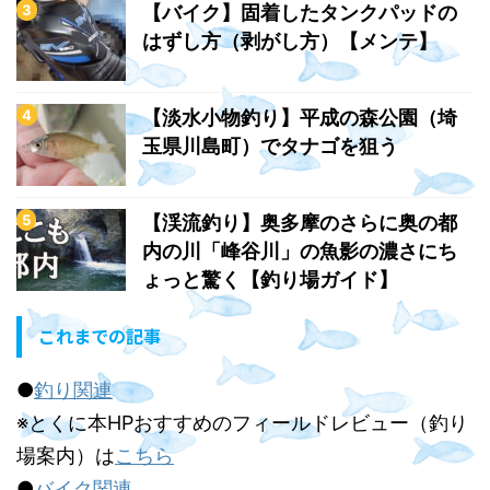
【バイク】固着したタンクパッドの
はずし方（剥がし方）【メンテ】
【淡水小物釣り】平成の森公園（埼
玉県川島町）でタナゴを狙う
【渓流釣り】奥多摩のさらに奥の都
内の川「峰谷川」の魚影の濃さにち
ょっと驚く【釣り場ガイド】
これまでの記事
●
釣り関連
※とくに本HPおすすめのフィールドレビュー（釣り
場案内）は
こちら
●
バイク関連