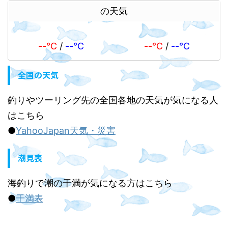
の天気
--℃
/
--℃
--℃
/
--℃
全国の天気
釣りやツーリング先の全国各地の天気が気になる人
はこちら
●
YahooJapan天気・災害
潮見表
海釣りで潮の干満が気になる方はこちら
●
干満表