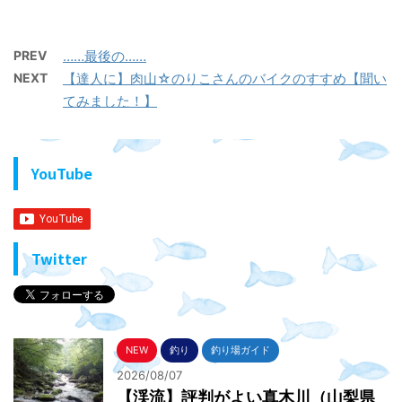
PREV
……最後の……
NEXT
【達人に】肉山☆のりこさんのバイクのすすめ【聞い
てみました！】
YouTube
Twitter
NEW
釣り
釣り場ガイド
2026/08/07
【渓流】評判がよい真木川（山梨県