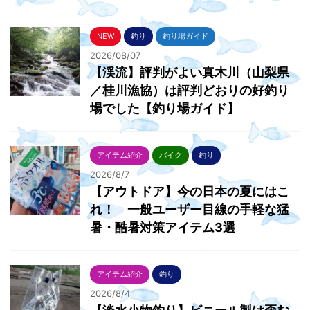
NEW
釣り
釣り場ガイド
2026/08/07
【渓流】評判がよい真木川（山梨県
／桂川漁協）は評判どおりの好釣り
場でした【釣り場ガイド】
アイテム紹介
バイク
釣り
2026/8/7
【アウトドア】今の日本の夏にはこ
れ！ 一般ユーザー目線の手軽な猛
暑・酷暑対策アイテム3選
アイテム紹介
釣り
2026/8/4