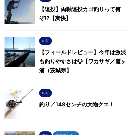
【遠投】両軸遠投カゴ釣りって何
ぞ!?【爽快】
釣り
【フィールドレビュー】今年は激渋
も釣りやすさは◎【ワカサギ／霞ヶ
浦（茨城県】
釣り
釣り／148センチの大物クエ！