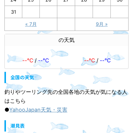
31
« 7月
9月 »
の天気
--℃
/
--℃
--℃
/
--℃
全国の天気
釣りやツーリング先の全国各地の天気が気になる人
はこちら
●
YahooJapan天気・災害
潮見表