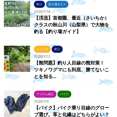
釣り
釣り場ガイド
2026/7/19
【渓流】首都圏、最近（さいちか）
クラスの秋山川（山梨県）で大物を
釣る【釣り場ガイド】
ニュース
釣り
2026/7/12
【熊問題】釣り人目線の熊対策！
ツキノワグマにも到底、勝てないこ
とを知る…
アイテム紹介
バイク
2026/7/5
【バイク】バイク乗り目線のグロー
ブ選び。革と化繊はどちらがよい？