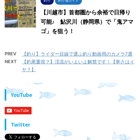
釣り
釣り場ガイド
【川越市】首都圏から余裕で日帰り
可能♪ 鮎沢川（静岡県）で「鬼アマ
ゴ」を狙う！
PREV
【釣り】ライダー目線で選ぶ釣り動画用のカメラ7選
NEXT
【釣果重視？】渓流がいよいよ解禁です！【寒さはイ
ヤ？】
YouTube
Twitter