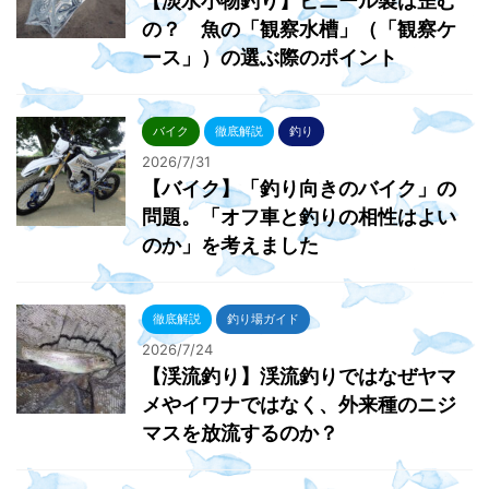
【淡水小物釣り】ビニール製は歪む
の？ 魚の「観察水槽」（「観察ケ
ース」）の選ぶ際のポイント
バイク
徹底解説
釣り
2026/7/31
【バイク】「釣り向きのバイク」の
問題。「オフ車と釣りの相性はよい
のか」を考えました
徹底解説
釣り場ガイド
2026/7/24
【渓流釣り】渓流釣りではなぜヤマ
メやイワナではなく、外来種のニジ
マスを放流するのか？