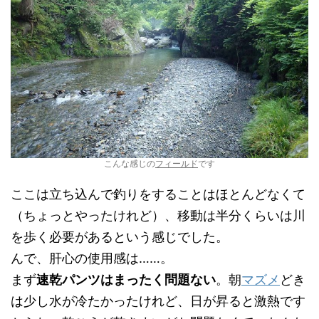
こんな感じの
フィールド
です
ここは立ち込んで釣りをすることはほとんどなくて
（ちょっとやったけれど）、移動は半分くらいは川
を歩く必要があるという感じでした。
んで、肝心の使用感は……。
まず
速乾パンツはまったく問題ない
。朝
マズメ
どき
は少し水が冷たかったけれど、日が昇ると激熱です