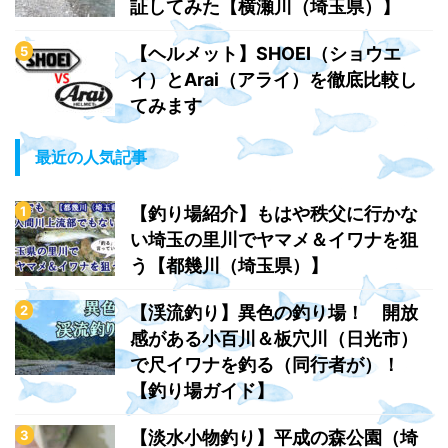
証してみた【横瀬川（埼玉県）】
【ヘルメット】SHOEI（ショウエ
イ）とArai（アライ）を徹底比較し
てみます
最近の人気記事
【釣り場紹介】もはや秩父に行かな
い埼玉の里川でヤマメ＆イワナを狙
う【都幾川（埼玉県）】
【渓流釣り】異色の釣り場！ 開放
感がある小百川＆板穴川（日光市）
で尺イワナを釣る（同行者が）！
【釣り場ガイド】
【淡水小物釣り】平成の森公園（埼