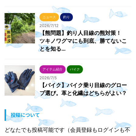
ニュース
釣り
2026/7/12
【熊問題】釣り人目線の熊対策！
ツキノワグマにも到底、勝てないこ
とを知る…
アイテム紹介
バイク
2026/7/5
【バイク】バイク乗り目線のグロー
ブ選び。革と化繊はどちらがよい？
投稿について
どなたでも投稿可能です（会員登録もログインも不