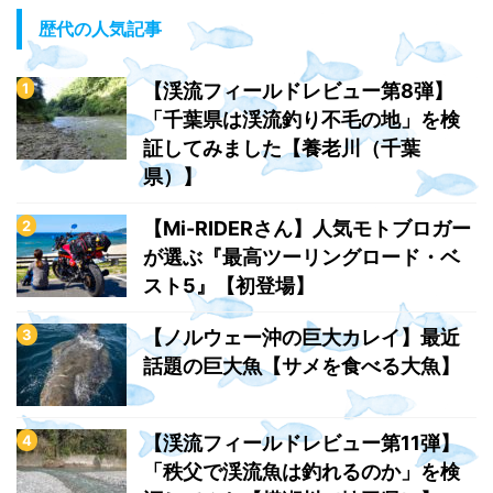
歴代の人気記事
【渓流フィールドレビュー第8弾】
「千葉県は渓流釣り不毛の地」を検
証してみました【養老川（千葉
県）】
【Mi-RIDERさん】人気モトブロガー
が選ぶ『最高ツーリングロード・ベ
スト5』【初登場】
【ノルウェー沖の巨大カレイ】最近
話題の巨大魚【サメを食べる大魚】
【渓流フィールドレビュー第11弾】
「秩父で渓流魚は釣れるのか」を検