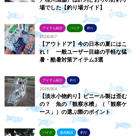
場でした【釣り場ガイド】
アイテム紹介
バイク
釣り
2026/8/7
【アウトドア】今の日本の夏にはこ
れ！ 一般ユーザー目線の手軽な猛
暑・酷暑対策アイテム3選
アイテム紹介
釣り
2026/8/4
【淡水小物釣り】ビニール製は歪む
の？ 魚の「観察水槽」（「観察ケ
ース」）の選ぶ際のポイント
バイク
徹底解説
釣り