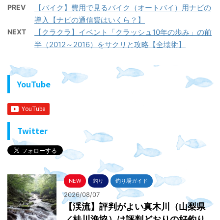
PREV
【バイク】費用で見るバイク（オートバイ）用ナビの
導入【ナビの通信費はいくら？】
NEXT
【クラクラ】イベント「クラッシュ10年の歩み」の前
半（2012～2016）をサクリと攻略【全壊術】
YouTube
Twitter
NEW
釣り
釣り場ガイド
2026/08/07
【渓流】評判がよい真木川（山梨県
／桂川漁協）は評判どおりの好釣り