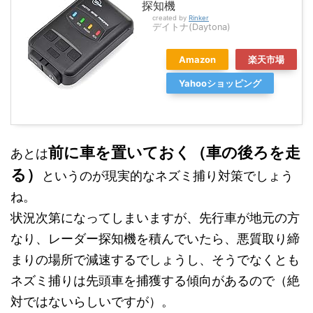
探知機
created by
Rinker
デイトナ(Daytona)
Amazon
楽天市場
Yahooショッピング
前に車を置いておく（車の後ろを走
あとは
る）
というのが現実的なネズミ捕り対策でしょう
ね。
状況次第になってしまいますが、先行車が地元の方
なり、レーダー探知機を積んでいたら、悪質取り締
まりの場所で減速するでしょうし、そうでなくとも
ネズミ捕りは先頭車を捕獲する傾向があるので（絶
対ではないらしいですが）。