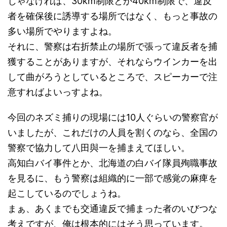
じゃなければ、30km制限とか40km制限で、違反
者を確保後に誘導する場所ではなく、もっと事故の
多い場所でやりますよね。
それに、警察は右折禁止の場所で張って違反者を捕
獲することがありますが、それならウインカーを出
して曲がろうとしているところで、スピーカーで注
意すればよいっすよね。
今回のネズミ捕りの現場には10人ぐらいの警察官が
いましたが、これだけの人員を割くのなら、全国の
警察で協力して八田與一を捕まえてほしい。
高知白バイ事件とか、北海道の白バイ隊員殉職事故
を見るに、もう警察は組織的に一部で感覚の麻痺を
起こしているのでしょうね。
まぁ、あくまでも交通違反で捕まった者のいびつな
考えですが、俺は根本的にはそう思っています。