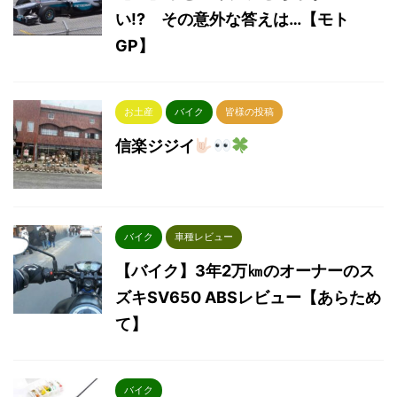
い!? その意外な答えは…【モト
GP】
お土産
バイク
皆様の投稿
信楽ジジイ
バイク
車種レビュー
【バイク】3年2万㎞のオーナーのス
ズキSV650 ABSレビュー【あらため
て】
バイク