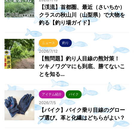
【渓流】首都圏、最近（さいちか）
クラスの秋山川（山梨県）で大物を
釣る【釣り場ガイド】
ニュース
釣り
2026/7/12
【熊問題】釣り人目線の熊対策！
ツキノワグマにも到底、勝てないこ
とを知る…
アイテム紹介
バイク
2026/7/5
【バイク】バイク乗り目線のグロー
ブ選び。革と化繊はどちらがよい？