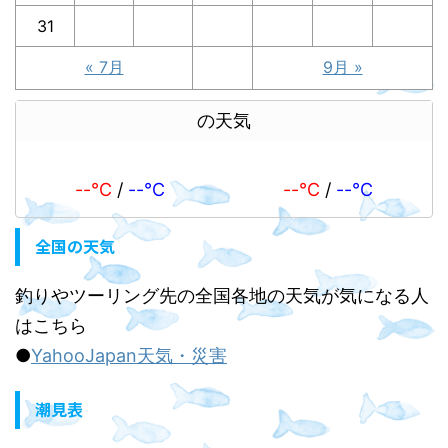
31
« 7月
9月 »
の天気
--℃
/
--℃
--℃
/
--℃
全国の天気
釣りやツーリング先の全国各地の天気が気になる人
はこちら
●
YahooJapan天気・災害
潮見表