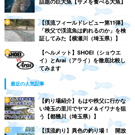
話題の巨大魚【サメを食べる大魚】
【渓流フィールドレビュー第11弾】
「秩父で渓流魚は釣れるのか」を検
証してみた【横瀬川（埼玉県）】
【ヘルメット】SHOEI（ショウエ
イ）とArai（アライ）を徹底比較し
てみます
最近の人気記事
【釣り場紹介】もはや秩父に行かな
い埼玉の里川でヤマメ＆イワナを狙
う【都幾川（埼玉県）】
【渓流釣り】異色の釣り場！ 開放