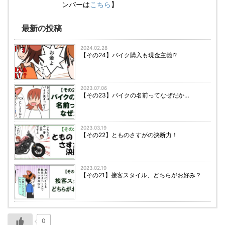
ンバーは
こちら
】
最新の投稿
2024.02.28
【その24】バイク購入も現金主義!?
2023.07.06
【その23】バイクの名前ってなぜだか…
2023.03.19
【その22】とものさすがの決断力！
2023.02.19
【その21】接客スタイル、どちらがお好み？
0