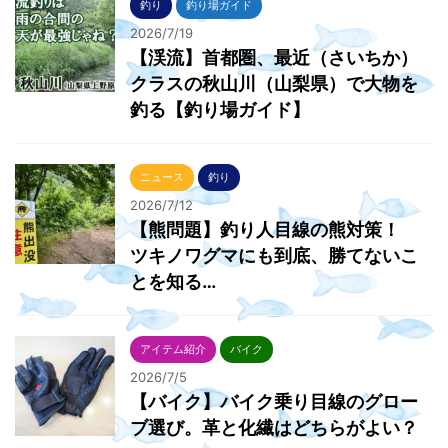
釣り
釣り場ガイド
2026/7/19
【渓流】首都圏、最近（さいちか）
クラスの秋山川（山梨県）で大物を
釣る【釣り場ガイド】
ニュース
釣り
2026/7/12
【熊問題】釣り人目線の熊対策！
ツキノワグマにも到底、勝てないこ
とを知る…
アイテム紹介
バイク
2026/7/5
【バイク】バイク乗り目線のグロー
ブ選び。革と化繊はどちらがよい？