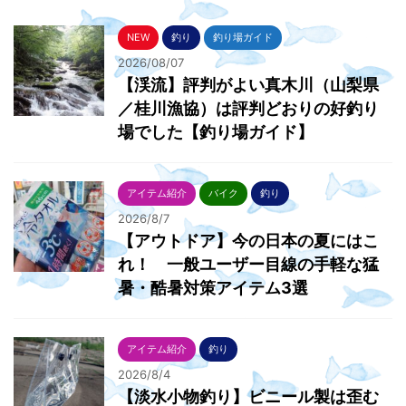
NEW
釣り
釣り場ガイド
2026/08/07
【渓流】評判がよい真木川（山梨県
／桂川漁協）は評判どおりの好釣り
場でした【釣り場ガイド】
アイテム紹介
バイク
釣り
2026/8/7
【アウトドア】今の日本の夏にはこ
れ！ 一般ユーザー目線の手軽な猛
暑・酷暑対策アイテム3選
アイテム紹介
釣り
2026/8/4
【淡水小物釣り】ビニール製は歪む