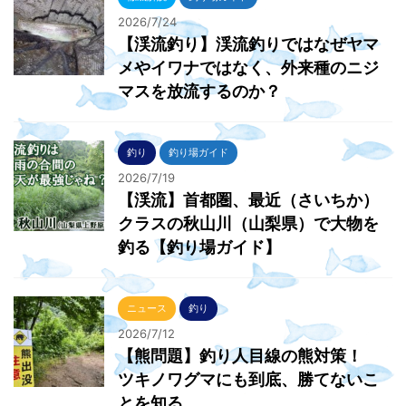
2026/7/24
【渓流釣り】渓流釣りではなぜヤマ
メやイワナではなく、外来種のニジ
マスを放流するのか？
釣り
釣り場ガイド
2026/7/19
【渓流】首都圏、最近（さいちか）
クラスの秋山川（山梨県）で大物を
釣る【釣り場ガイド】
ニュース
釣り
2026/7/12
【熊問題】釣り人目線の熊対策！
ツキノワグマにも到底、勝てないこ
とを知る…