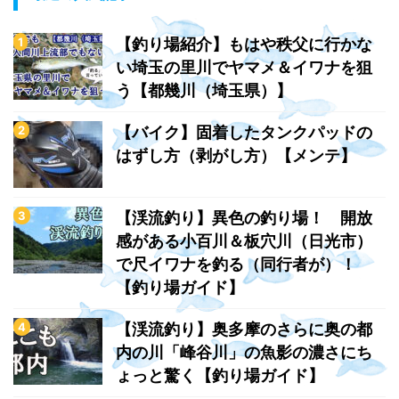
【釣り場紹介】もはや秩父に行かな
い埼玉の里川でヤマメ＆イワナを狙
う【都幾川（埼玉県）】
【バイク】固着したタンクパッドの
はずし方（剥がし方）【メンテ】
【渓流釣り】異色の釣り場！ 開放
感がある小百川＆板穴川（日光市）
で尺イワナを釣る（同行者が）！
【釣り場ガイド】
【渓流釣り】奥多摩のさらに奥の都
内の川「峰谷川」の魚影の濃さにち
ょっと驚く【釣り場ガイド】