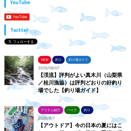
YouTube
Twitter
NEW
釣り
釣り場ガイド
2026/08/07
【渓流】評判がよい真木川（山梨県
／桂川漁協）は評判どおりの好釣り
場でした【釣り場ガイド】
アイテム紹介
バイク
釣り
2026/8/7
【アウトドア】今の日本の夏にはこ