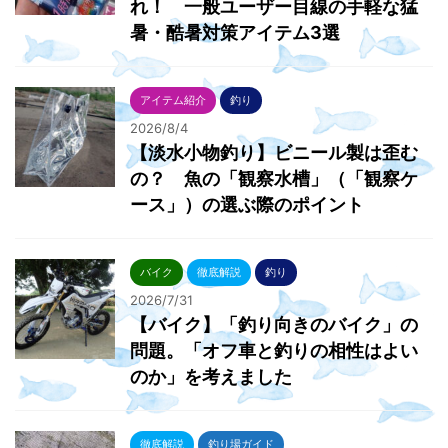
れ！ 一般ユーザー目線の手軽な猛
暑・酷暑対策アイテム3選
アイテム紹介
釣り
2026/8/4
【淡水小物釣り】ビニール製は歪む
の？ 魚の「観察水槽」（「観察ケ
ース」）の選ぶ際のポイント
バイク
徹底解説
釣り
2026/7/31
【バイク】「釣り向きのバイク」の
問題。「オフ車と釣りの相性はよい
のか」を考えました
徹底解説
釣り場ガイド