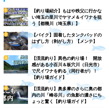
【釣り場紹介】もはや秩父に行かな
い埼玉の里川でヤマメ＆イワナを狙
う【都幾川（埼玉県）】
【バイク】固着したタンクパッドの
はずし方（剥がし方）【メンテ】
【渓流釣り】異色の釣り場！ 開放
感がある小百川＆板穴川（日光市）
で尺イワナを釣る（同行者が）！
【釣り場ガイド】
【渓流釣り】奥多摩のさらに奥の都
内の川「峰谷川」の魚影の濃さにち
ょっと驚く【釣り場ガイド】