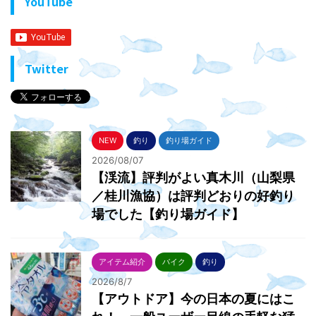
YouTube
Twitter
NEW
釣り
釣り場ガイド
2026/08/07
【渓流】評判がよい真木川（山梨県
／桂川漁協）は評判どおりの好釣り
場でした【釣り場ガイド】
アイテム紹介
バイク
釣り
2026/8/7
【アウトドア】今の日本の夏にはこ