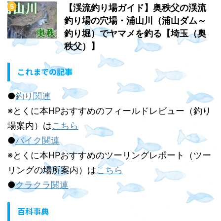
【渓流釣り場ガイド】奥秩父の渓流
釣り場の穴場・浦山川（浦山ダム～
釣り堀）でヤマメを釣る【埼玉（奥
秩父）】
これまでの記事
●
釣り関連
※とくに本HPおすすめのフィールドレビュー（釣り
場案内）は
こちら
●
バイク関連
※とくに本HPおすすめのツーリングレポート（ツー
リングの場所案内）は
こちら
●
クラクラ関連
百科事典