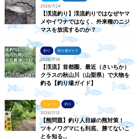
2026/7/24
【渓流釣り】渓流釣りではなぜヤマ
メやイワナではなく、外来種のニジ
マスを放流するのか？
釣り
釣り場ガイド
2026/7/19
【渓流】首都圏、最近（さいちか）
クラスの秋山川（山梨県）で大物を
釣る【釣り場ガイド】
ニュース
釣り
2026/7/12
【熊問題】釣り人目線の熊対策！
ツキノワグマにも到底、勝てないこ
とを知る…