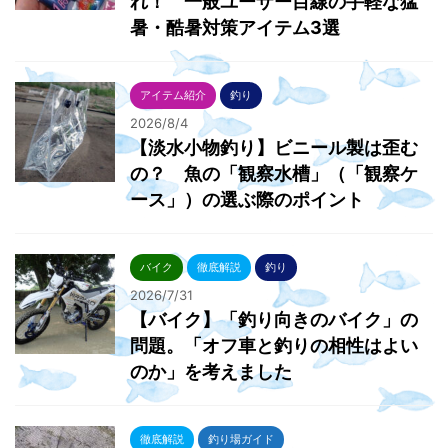
れ！ 一般ユーザー目線の手軽な猛
暑・酷暑対策アイテム3選
アイテム紹介
釣り
2026/8/4
【淡水小物釣り】ビニール製は歪む
の？ 魚の「観察水槽」（「観察ケ
ース」）の選ぶ際のポイント
バイク
徹底解説
釣り
2026/7/31
【バイク】「釣り向きのバイク」の
問題。「オフ車と釣りの相性はよい
のか」を考えました
徹底解説
釣り場ガイド