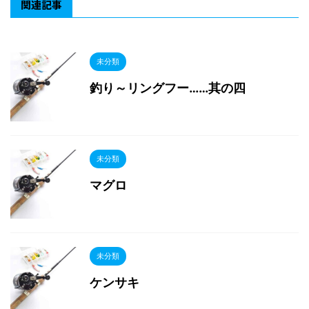
関連記事
未分類
釣り～リングフー……其の四
未分類
マグロ
未分類
ケンサキ