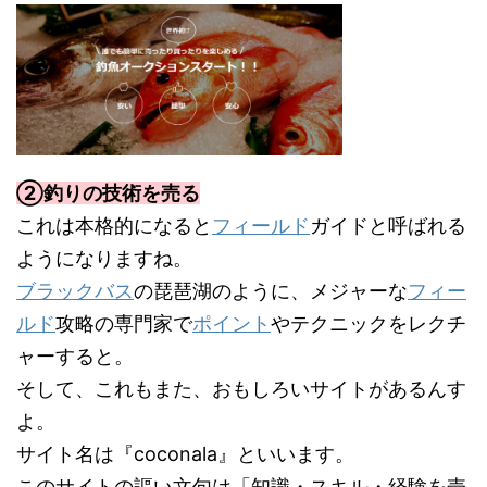
②釣りの技術を売る
これは本格的になると
フィールド
ガイドと呼ばれる
ようになりますね。
ブラックバス
の琵琶湖のように、メジャーな
フィー
ルド
攻略の専門家で
ポイント
やテクニックをレクチ
ャーすると。
そして、これもまた、おもしろいサイトがあるんす
よ。
サイト名は『coconala』といいます。
このサイトの謳い文句は「知識・スキル・経験を売