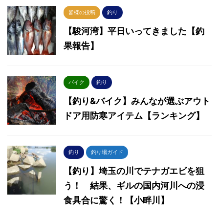
皆様の投稿
釣り
【駿河湾】平日いってきました【釣
果報告】
バイク
釣り
【釣り&バイク】みんなが選ぶアウト
ドア用防寒アイテム【ランキング】
釣り
釣り場ガイド
【釣り】埼玉の川でテナガエビを狙
う！ 結果、ギルの国内河川への浸
食具合に驚く！【小畔川】