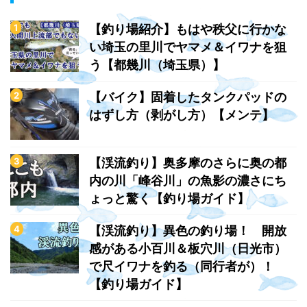
【釣り場紹介】もはや秩父に行かな
い埼玉の里川でヤマメ＆イワナを狙
う【都幾川（埼玉県）】
【バイク】固着したタンクパッドの
はずし方（剥がし方）【メンテ】
【渓流釣り】奥多摩のさらに奥の都
内の川「峰谷川」の魚影の濃さにち
ょっと驚く【釣り場ガイド】
【渓流釣り】異色の釣り場！ 開放
感がある小百川＆板穴川（日光市）
で尺イワナを釣る（同行者が）！
【釣り場ガイド】