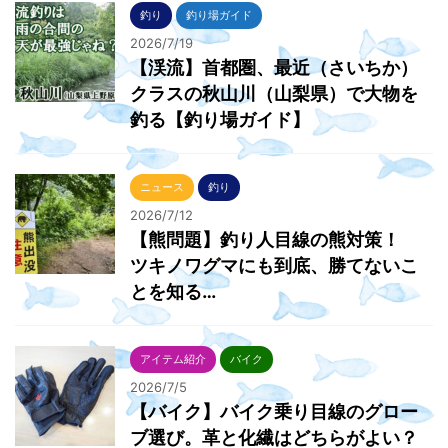
釣り
釣り場ガイド
2026/7/19
【渓流】首都圏、最近（さいちか）
クラスの秋山川（山梨県）で大物を
釣る【釣り場ガイド】
ニュース
釣り
2026/7/12
【熊問題】釣り人目線の熊対策！
ツキノワグマにも到底、勝てないこ
とを知る…
アイテム紹介
バイク
2026/7/5
【バイク】バイク乗り目線のグロー
ブ選び。革と化繊はどちらがよい？