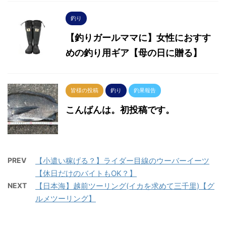
釣り
【釣りガールママに】女性におすす
めの釣り用ギア【母の日に贈る】
皆様の投稿
釣り
釣果報告
こんばんは。初投稿です。
PREV
【小遣い稼げる？】ライダー目線のウーバーイーツ
【休日だけのバイトもOK？】
NEXT
【日本海】越前ツーリング(イカを求めて三千里)【グ
ルメツーリング】