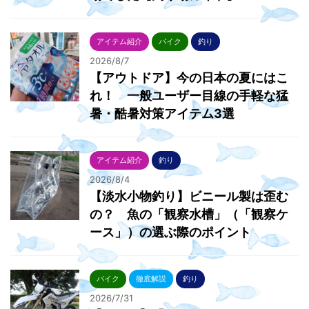
アイテム紹介
バイク
釣り
2026/8/7
【アウトドア】今の日本の夏にはこ
れ！ 一般ユーザー目線の手軽な猛
暑・酷暑対策アイテム3選
アイテム紹介
釣り
2026/8/4
【淡水小物釣り】ビニール製は歪む
の？ 魚の「観察水槽」（「観察ケ
ース」）の選ぶ際のポイント
バイク
徹底解説
釣り
2026/7/31