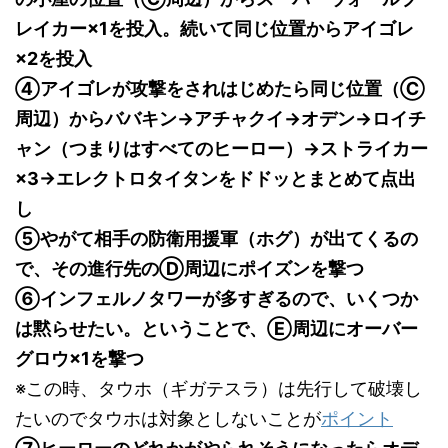
レイカー×1を投入。続いて同じ位置からアイゴレ
×2を投入
④アイゴレが攻撃をされはじめたら同じ位置（Ⓒ
周辺）からババキン→アチャクイ→オデン→ロイチ
ャン（つまりはすべてのヒーロー）→ストライカー
×3→エレクトロタイタンをドドッとまとめて点出
し
⑤やがて相手の防衛用援軍（ホグ）が出てくるの
で、その進行先のⒹ周辺にポイズンを撃つ
⑥インフェルノタワーが多すぎるので、いくつか
は黙らせたい。ということで、Ⓔ周辺にオーバー
グロウ×1を撃つ
※この時、タウホ（ギガテスラ）は先行して破壊し
たいのでタウホは対象としないことが
ポイント