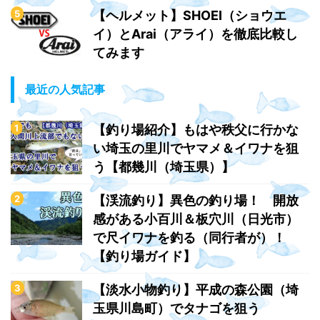
【ヘルメット】SHOEI（ショウエ
イ）とArai（アライ）を徹底比較し
てみます
最近の人気記事
【釣り場紹介】もはや秩父に行かな
い埼玉の里川でヤマメ＆イワナを狙
う【都幾川（埼玉県）】
【渓流釣り】異色の釣り場！ 開放
感がある小百川＆板穴川（日光市）
で尺イワナを釣る（同行者が）！
【釣り場ガイド】
【淡水小物釣り】平成の森公園（埼
玉県川島町）でタナゴを狙う