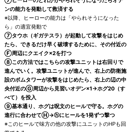
⑦ヒーローのどれかがやられそうになったらオデ
ンの能力を発動して救済する
※以降、ヒーローの能力は「やられそうになった
ら」の適宜発動で
⑦タウホ（ギガテスラ）が起動して攻撃をはじめ
たら、できるだけ早く破壊するために、その付近の
Ⓕ周辺にクエイク×2を打つ
⑧この方法ではこちらの攻撃ユニットは右回りで
進んでいく。攻撃ユニットが進んで、右上の防衛施
設のボムタワーが攻撃をはじめたら、右上の辺の中
央付近のⒼ周辺から見習いオデン×1→ホグ20（す
べて）を投入
⑨基本通り、ホグは呪文のヒールで守る。ホグの
進行に合わせてⒽ→ⓗにヒールを1発ずつ撃つ
※このヒールで味方の他の攻撃にユニットのHPも回