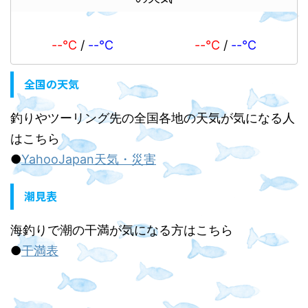
--℃
/
--℃
--℃
/
--℃
全国の天気
釣りやツーリング先の全国各地の天気が気になる人
はこちら
●
YahooJapan天気・災害
潮見表
海釣りで潮の干満が気になる方はこちら
●
干満表