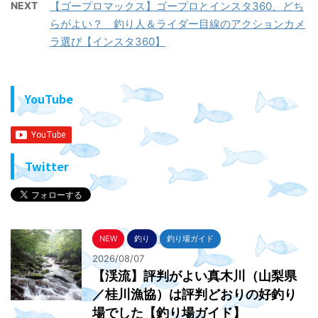
NEXT
【ゴープロマックス】ゴープロとインスタ360、どち
らがよい？ 釣り人＆ライダー目線のアクションカメ
ラ選び【インスタ360】
YouTube
Twitter
NEW
釣り
釣り場ガイド
2026/08/07
【渓流】評判がよい真木川（山梨県
／桂川漁協）は評判どおりの好釣り
場でした【釣り場ガイド】