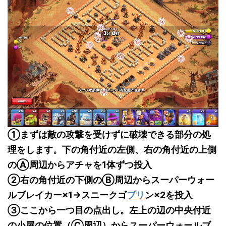
①まずは敵の攻撃を受けずに破壊できる部分の処
理をします。下の角付近の左側、右の角付近の上側
のⒶ周辺からアチャを1体ずつ投入
②右の角付近の下側のⒷ周辺からスーパーウォー
ルブレイカー×1→スニークゴ
ブリ
ン×2を投入
③ここから一つ目の点出し。左上の辺の中央付近
の小屋の位置（Ⓒ周辺）からスーパーウォールブ