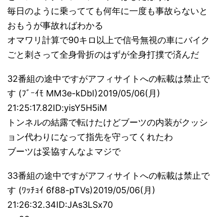
毎日のように乗ってても何年に一度も事故らないと
おもうが事故ればわかる
オマワリ計算で90キロ以上で信号無視の車にバイク
ごと刺さって全身骨折のはずが全身打撲で済んだ
32番組の途中ですがアフィサイトへの転載は禁止で
す (ﾌﾞｰｲﾓ MM3e-kDbI)2019/05/06(月)
21:25:17.82ID:yisY5H5iM
トンネルの結露で転けたけどブーツの内装がクッシ
ョン代わりになって指先を守ってくれたわ
ブーツは妥協すんなよマジで
33番組の途中ですがアフィサイトへの転載は禁止で
す (ﾜｯﾁｮｲ 6f88-pTVs)2019/05/06(月)
21:26:32.34ID:JAs3LSx70