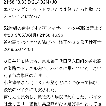
21:58:18.33ID:2L4O2N+J0
エアバッグジャケットつけたまま降りたら作動して
えらいことになった
52番組の途中ですがアフィサイトへの転載は禁止で
す2019/05/06(月) 21:58:46.96
首都高でバイクひき逃げか 埼玉の２３歳男性死亡
2019.5.6 14:04
６日午前１時ごろ、東京都千代田区永田町の首都高
速道路のトンネル内で、バイクに乗っていた、さい
たま市岩槻区の介護士、
小宮惇平さん（２３）が壁などにぶつかって転び、
後続のバイクに衝突された。
首付近を負傷し、搬送先の病院で死亡した。バイク
は走り去り、警視庁高速隊がひき逃げ事件として捜