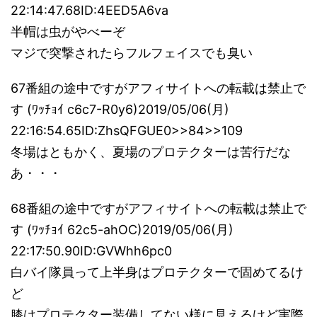
22:14:47.68ID:4EED5A6va
半帽は虫がやべーぞ
マジで突撃されたらフルフェイスでも臭い
67番組の途中ですがアフィサイトへの転載は禁止で
す (ﾜｯﾁｮｲ c6c7-R0y6)2019/05/06(月)
22:16:54.65ID:ZhsQFGUE0>>84>>109
冬場はともかく、夏場のプロテクターは苦行だな
あ・・・
68番組の途中ですがアフィサイトへの転載は禁止で
す (ﾜｯﾁｮｲ 62c5-ahOC)2019/05/06(月)
22:17:50.90ID:GVWhh6pc0
白バイ隊員って上半身はプロテクターで固めてるけ
ど
膝はプロテクター装備してない様に見えるけど実際