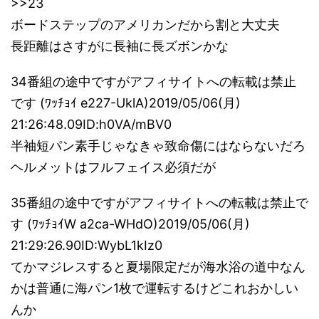
>>23
ボードステップのアメリカンだから割と大丈夫
長距離はさすがに長袖に長ズボンかな
34番組の途中ですがアフィサイトへの転載は禁止
です (ﾜｯﾁｮｲ e227-UklA)2019/05/06(月)
21:26:48.09ID:h0VA/mBV0
半袖短パン素手じゃなきゃ致命傷にはならないだろ
ヘルメットはフルフェイス必須だが
35番組の途中ですがアフィサイトへの転載は禁止で
す (ﾜｯﾁｮｲW a2ca-WHdO)2019/05/06(月)
21:29:26.90ID:WybL1kIz0
てかマジレスすると夏場限定だが海水浴の道中なん
かは普通に海パン1枚で運転するけどこれおかしい
んか