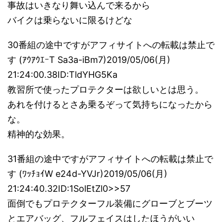
事故はいきなり舞い込んで来るから
バイクは乗らないに限るけどな
30番組の途中ですがアフィサイトへの転載は禁止で
す (ｱｳｱｳｴｰT Sa3a-iBm7)2019/05/06(月)
21:24:00.38ID:TldYHG5Ka
教習所で使ったプロテクターは欲しいとは思う。
あれを付けるとさあ乗るぞって気持ちになったから
な。
精神的な効果。
31番組の途中ですがアフィサイトへの転載は禁止で
す (ﾜｯﾁｮｲW e24d-YVJr)2019/05/06(月)
21:24:40.32ID:1SolEtZl0>>57
面倒でもプロテクターフル装備にグローブとブーツ
とエアバッグ、フルフェイスはしたほうがいい