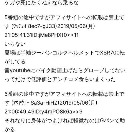
ケガや死にたくねえなら乗るな
5番組の途中ですがアフィサイトへの転載は禁止で
す (ﾜｯﾁｮｲ 8ec7-gJ33)2019/05/06(月)
21:05:41.31ID:jMe8PHXt0>>11
いらない
夏場は半袖ジーパンコルクヘルメットでXSR700転
がしてる
昔youtubeにバイク動画上げたらグローブしてない
ってだけで低評価とアンチコメ食らいまくった
6番組の途中ですがアフィサイトへの転載は禁止で
す (ｱｳｱｳｴｰ Sa3a-HiHZ)2019/05/06(月)
21:06:49.49ID:y4mPO8k6a>>9
それなりに身体がつよければ軽微なのはGパンで助
かる