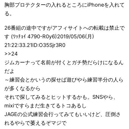
胸部プロテクターの入れるところにiPhoneを入れて
る。
26番組の途中ですがアフィサイトへの転載は禁止で
す (ﾜｯﾁｮｲ 4790-R0y6)2019/05/06(月)
21:22:33.21ID:O35Sjr3R0
>>24
ジムカーナって名前が付くとガチ勢だらけになるん
だよ
～練習会とかいうの探せば遊びやら練習半分の人ら
が多くなるから
それで探してみるとヒットするかも。SNSやら、
mixiですらまだ生きてるトコあるし
JAGEの公式練習会行ってみてもいいけど、圧倒さ
れるやらで萎えるぞマジで