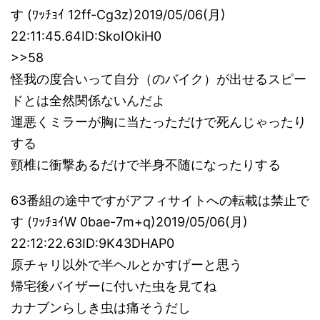
す (ﾜｯﾁｮｲ 12ff-Cg3z)2019/05/06(月)
22:11:45.64ID:SkoIOkiH0
>>58
怪我の度合いって自分（のバイク）が出せるスピー
ドとは全然関係ないんだよ
運悪くミラーが胸に当たっただけで死んじゃったり
する
頸椎に衝撃あるだけで半身不随になったりする
63番組の途中ですがアフィサイトへの転載は禁止で
す (ﾜｯﾁｮｲW 0bae-7m+q)2019/05/06(月)
22:12:22.63ID:9K43DHAP0
原チャリ以外で半ヘルとかすげーと思う
帰宅後バイザーに付いた虫を見てね
カナブンらしき虫は痛そうだし