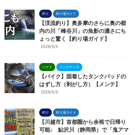
釣り
釣り場ガイド
【渓流釣り】奥多摩のさらに奥の都
内の川「峰谷川」の魚影の濃さにち
ょっと驚く【釣り場ガイド】
2026/5/5
バイク
メンテナンス
【バイク】固着したタンクパッドの
はずし方（剥がし方）【メンテ】
2026/5/5
釣り
釣り場ガイド
【川越市】首都圏から余裕で日帰り
可能♪ 鮎沢川（静岡県）で「鬼アマ