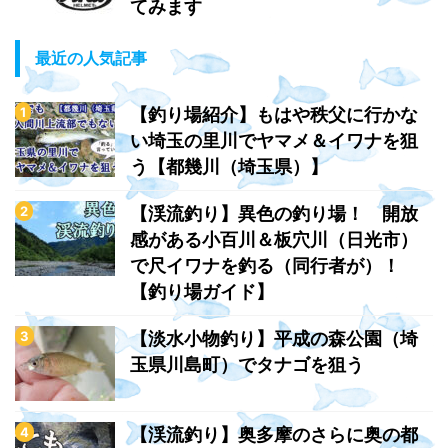
てみます
最近の人気記事
【釣り場紹介】もはや秩父に行かな
い埼玉の里川でヤマメ＆イワナを狙
う【都幾川（埼玉県）】
【渓流釣り】異色の釣り場！ 開放
感がある小百川＆板穴川（日光市）
で尺イワナを釣る（同行者が）！
【釣り場ガイド】
【淡水小物釣り】平成の森公園（埼
玉県川島町）でタナゴを狙う
【渓流釣り】奥多摩のさらに奥の都