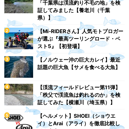
「千葉県は渓流釣り不毛の地」を検
証してみました【養老川（千葉
県）】
【Mi-RIDERさん】人気モトブロガー
が選ぶ『最高ツーリングロード・ベ
スト5』【初登場】
【ノルウェー沖の巨大カレイ】最近
話題の巨大魚【サメを食べる大魚】
【渓流フィールドレビュー第11弾】
「秩父で渓流魚は釣れるのか」を検
証してみた【横瀬川（埼玉県）】
【ヘルメット】SHOEI（ショウエ
イ）とArai（アライ）を徹底比較し