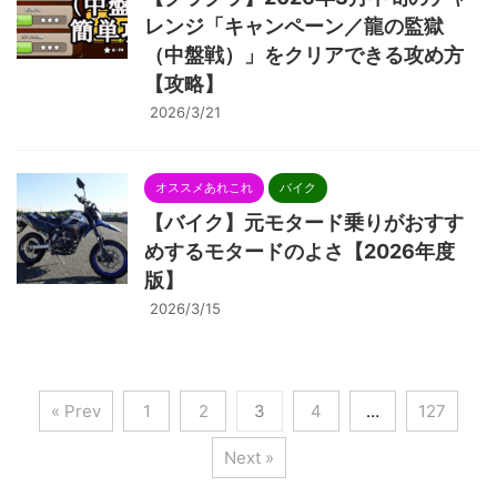
レンジ「キャンペーン／龍の監獄
（中盤戦）」をクリアできる攻め方
【攻略】
2026/3/21
オススメあれこれ
バイク
【バイク】元モタード乗りがおすす
めするモタードのよさ【2026年度
版】
2026/3/15
« Prev
1
2
3
4
…
127
Next »