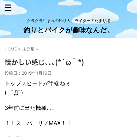
クラクラ生まれの釣り人、ライダーのたまり場
釣りとバイクが趣味なんだ。
HOME
>
未分類
>
懐かしい感じ､､､(*´ω｀*)
投稿日：
2019年1月19日
トップスピードが半端ねぇ
( ; ﾟДﾟ)
3年前に出た機種､､､
！！スーパーリノMAX！！