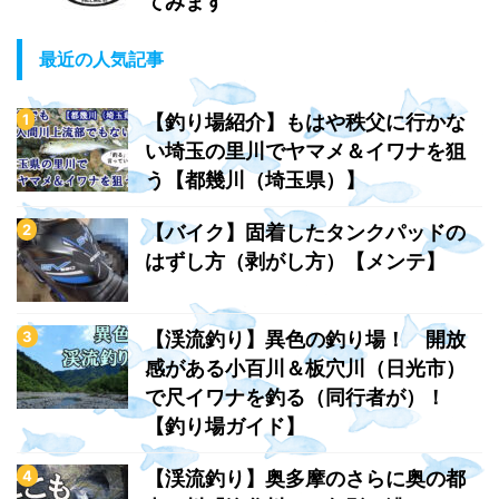
てみます
最近の人気記事
【釣り場紹介】もはや秩父に行かな
い埼玉の里川でヤマメ＆イワナを狙
う【都幾川（埼玉県）】
【バイク】固着したタンクパッドの
はずし方（剥がし方）【メンテ】
【渓流釣り】異色の釣り場！ 開放
感がある小百川＆板穴川（日光市）
で尺イワナを釣る（同行者が）！
【釣り場ガイド】
【渓流釣り】奥多摩のさらに奥の都