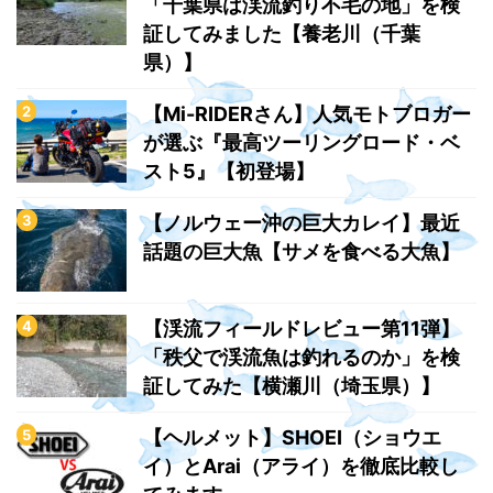
「千葉県は渓流釣り不毛の地」を検
証してみました【養老川（千葉
県）】
【Mi-RIDERさん】人気モトブロガー
が選ぶ『最高ツーリングロード・ベ
スト5』【初登場】
【ノルウェー沖の巨大カレイ】最近
話題の巨大魚【サメを食べる大魚】
【渓流フィールドレビュー第11弾】
「秩父で渓流魚は釣れるのか」を検
証してみた【横瀬川（埼玉県）】
【ヘルメット】SHOEI（ショウエ
イ）とArai（アライ）を徹底比較し