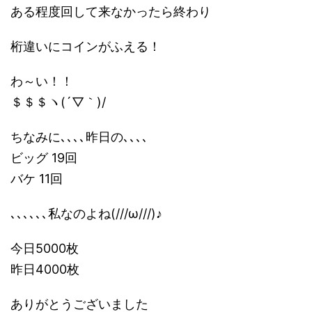
ある程度回して来なかったら終わり
桁違いにコインがふえる！
わ～い！！
＄＄＄ヽ(´▽｀)/
ちなみに､､､､昨日の､､､､
ビッグ 19回
バケ 11回
､､､､､､私なのよね(///ω///)♪
今日5000枚
昨日4000枚
ありがとうございました