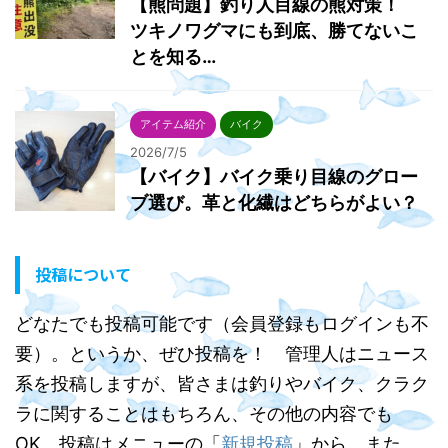
【熊問題】釣り人目線の熊対策！
ツキノワグマにも到底、勝てないこ
とを知る…
アイテム紹介
バイク
2026/7/5
【バイク】バイク乗り目線のグロー
ブ選び。革と化繊はどちらがよい？
投稿について
どなたでも投稿可能です（会員登録もログインも不
要）。というか、ぜひ投稿を！ 管理人はニュース
系を投稿しますが、皆さまは釣りやバイク、クラク
ラに関することはもちろん、その他の内容でも
OK。投稿はメニューの「
新規投稿
」から。また、