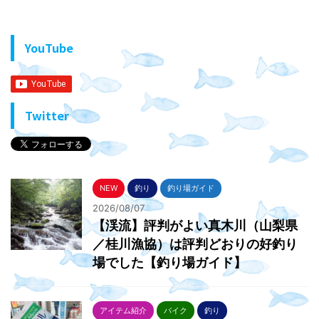
YouTube
Twitter
NEW
釣り
釣り場ガイド
2026/08/07
【渓流】評判がよい真木川（山梨県
／桂川漁協）は評判どおりの好釣り
場でした【釣り場ガイド】
アイテム紹介
バイク
釣り