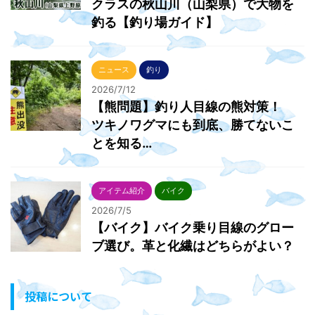
クラスの秋山川（山梨県）で大物を
釣る【釣り場ガイド】
ニュース
釣り
2026/7/12
【熊問題】釣り人目線の熊対策！
ツキノワグマにも到底、勝てないこ
とを知る…
アイテム紹介
バイク
2026/7/5
【バイク】バイク乗り目線のグロー
ブ選び。革と化繊はどちらがよい？
投稿について