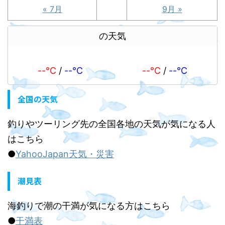
« 7月
9月 »
の天気
--℃
/
--℃
--℃
/
--℃
全国の天気
釣りやツーリング先の全国各地の天気が気になる人
はこちら
●
YahooJapan天気・災害
潮見表
海釣りで潮の干満が気になる方はこちら
●
干満表