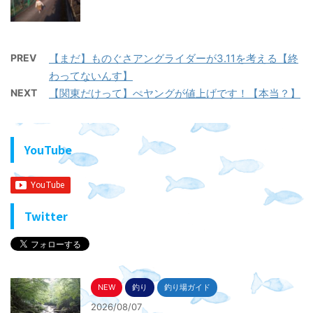
PREV
【まだ】ものぐさアングライダーが3.11を考える【終
わってないんす】
NEXT
【関東だけって】ぺヤングが値上げです！【本当？】
YouTube
Twitter
NEW
釣り
釣り場ガイド
2026/08/07