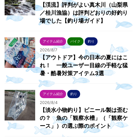
【渓流】評判がよい真木川（山梨県
／桂川漁協）は評判どおりの好釣り
場でした【釣り場ガイド】
アイテム紹介
バイク
釣り
2026/8/7
【アウトドア】今の日本の夏にはこ
れ！ 一般ユーザー目線の手軽な猛
暑・酷暑対策アイテム3選
アイテム紹介
釣り
2026/8/4
【淡水小物釣り】ビニール製は歪む
の？ 魚の「観察水槽」（「観察ケ
ース」）の選ぶ際のポイント