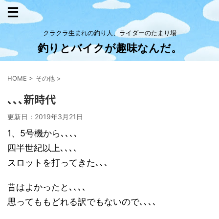
クラクラ生まれの釣り人、ライダーのたまり場
釣りとバイクが趣味なんだ。
HOME
>
その他
>
､､､新時代
更新日：
2019年3月21日
1、5号機から､､､､
四半世紀以上､､､､
スロットを打ってきた､､､
昔はよかったと､､､､
思ってももどれる訳でもないので､､､､