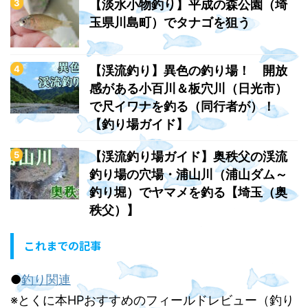
【淡水小物釣り】平成の森公園（埼
玉県川島町）でタナゴを狙う
【渓流釣り】異色の釣り場！ 開放
感がある小百川＆板穴川（日光市）
で尺イワナを釣る（同行者が）！
【釣り場ガイド】
【渓流釣り場ガイド】奥秩父の渓流
釣り場の穴場・浦山川（浦山ダム～
釣り堀）でヤマメを釣る【埼玉（奥
秩父）】
これまでの記事
●
釣り関連
※とくに本HPおすすめのフィールドレビュー（釣り