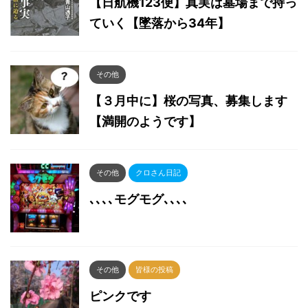
【日航機123便】真実は墓場まで持っ
ていく【墜落から34年】
その他
【３月中に】桜の写真、募集します
【満開のようです】
その他
クロさん日記
､､､､モグモグ､､､､
その他
皆様の投稿
ピンクです