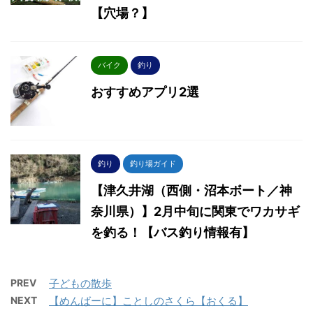
【穴場？】
バイク
釣り
おすすめアプリ2選
釣り
釣り場ガイド
【津久井湖（西側・沼本ボート／神
奈川県）】2月中旬に関東でワカサギ
を釣る！【バス釣り情報有】
PREV
子どもの散歩
NEXT
【めんばーに】ことしのさくら【おくる】