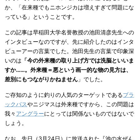
か、「在来種でもニホンジカは増えすぎて問題にな
っている」ということです。
この記事は早稲田大学名誉教授の池田清彦先生への
インタビューなのですが、先に紹介したのはインタ
ビューアーの言葉でした。池田先生の言葉で印象深
いのは
「今の外来種の取り上げ方では洗脳といいま
すか……。外来種＝悪という画一的な物の見方は、
差別にもつながりかねません
」でした。
ご存知のように釣りの人気のターゲットである
ブラ
ックバス
やニジマスは外来種ですから、この問題は
我々
アングラー
にとっては関係ないものではないで
しょう。
なお、先日（3月24日）に放送された『池の水ぜん