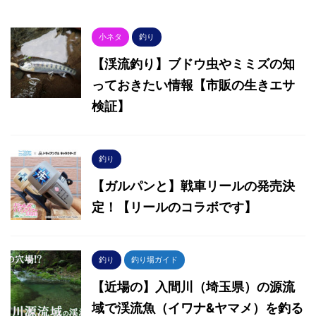
小ネタ
釣り
【渓流釣り】ブドウ虫やミミズの知
っておきたい情報【市販の生きエサ
検証】
釣り
【ガルパンと】戦車リールの発売決
定！【リールのコラボです】
釣り
釣り場ガイド
【近場の】入間川（埼玉県）の源流
域で渓流魚（イワナ&ヤマメ）を釣る