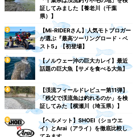
「千葉県は渓流釣り不毛の地」を検
証してみました【養老川（千葉
県）】
【Mi-RIDERさん】人気モトブロガー
が選ぶ『最高ツーリングロード・ベ
スト5』【初登場】
【ノルウェー沖の巨大カレイ】最近
話題の巨大魚【サメを食べる大魚】
【渓流フィールドレビュー第11弾】
「秩父で渓流魚は釣れるのか」を検
証してみた【横瀬川（埼玉県）】
【ヘルメット】SHOEI（ショウエ
イ）とArai（アライ）を徹底比較し
てみます