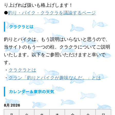
り上げれば扱いも格上げします！
●
釣り・バイク・クラクラを議論するページ
クラクラとは
釣りとバイクは、もう説明はいらないと思うので、
当サイトのもう一つの柱、クラクラについてご説明
いたします。以下をご参照いただけますと幸いで
す。
・
クラクラとは
・
クラン「釣りとバイクが趣味なんだ。」とは
カレンダー＆東京の天気
8月 2026
月
火
水
木
金
土
日