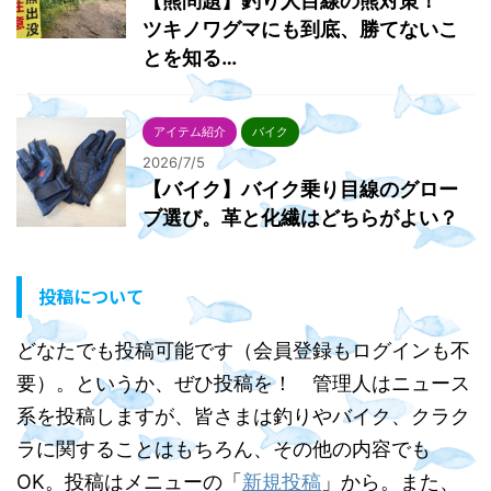
【熊問題】釣り人目線の熊対策！
ツキノワグマにも到底、勝てないこ
とを知る…
アイテム紹介
バイク
2026/7/5
【バイク】バイク乗り目線のグロー
ブ選び。革と化繊はどちらがよい？
投稿について
どなたでも投稿可能です（会員登録もログインも不
要）。というか、ぜひ投稿を！ 管理人はニュース
系を投稿しますが、皆さまは釣りやバイク、クラク
ラに関することはもちろん、その他の内容でも
OK。投稿はメニューの「
新規投稿
」から。また、