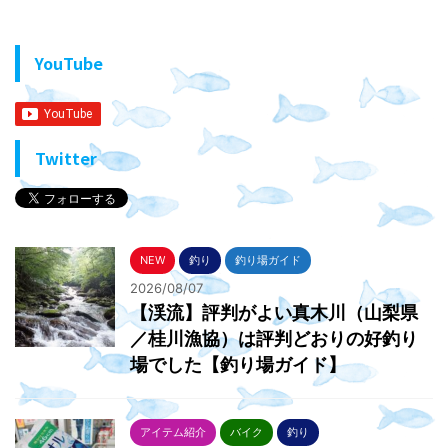
YouTube
Twitter
NEW
釣り
釣り場ガイド
2026/08/07
【渓流】評判がよい真木川（山梨県
／桂川漁協）は評判どおりの好釣り
場でした【釣り場ガイド】
アイテム紹介
バイク
釣り