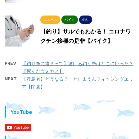
ニュース
バイク
釣り
【釣り】サルでもわかる！ コロナワ
クチン接種の是非【バイク】
PREV
【釣り糸に絡まって】溶ける釣り糸はどこにいった？
【死んだウミガメ】
NEXT
【豊島園】どうなる？ としまえんフィッシングエリ
ア【閉園】
YouTube