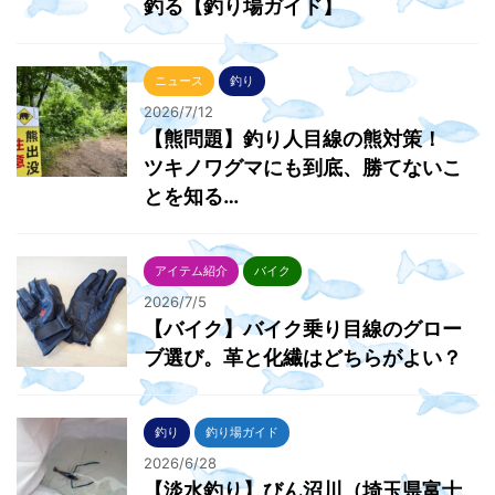
釣る【釣り場ガイド】
ニュース
釣り
2026/7/12
【熊問題】釣り人目線の熊対策！
ツキノワグマにも到底、勝てないこ
とを知る…
アイテム紹介
バイク
2026/7/5
【バイク】バイク乗り目線のグロー
ブ選び。革と化繊はどちらがよい？
釣り
釣り場ガイド
2026/6/28
【淡水釣り】びん沼川（埼玉県富士