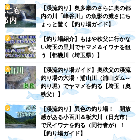
【渓流釣り】奥多摩のさらに奥の都
内の川「峰谷川」の魚影の濃さにち
ょっと驚く【釣り場ガイド】
【釣り場紹介】もはや秩父に行かな
い埼玉の里川でヤマメ＆イワナを狙
う【都幾川（埼玉県）】
【渓流釣り場ガイド】奥秩父の渓流
釣り場の穴場・浦山川（浦山ダム～
釣り堀）でヤマメを釣る【埼玉（奥
秩父）】
【渓流釣り】異色の釣り場！ 開放
感がある小百川＆板穴川（日光市）
で尺イワナを釣る（同行者が）！
【釣り場ガイド】