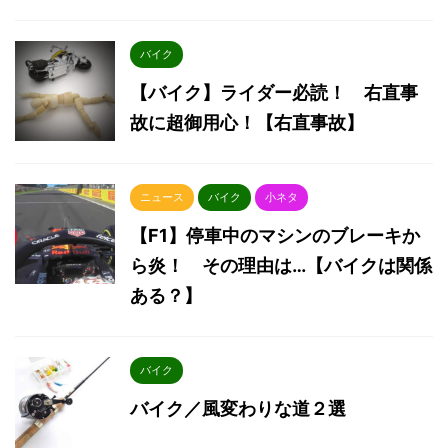
バイク
【バイク】ライダー必読！ 右直事
故に超御用心！【右直事故】
ニュース
バイク
小ネタ
【F1】停車中のマシンのブレーキか
ら炎！ その理由は…【バイクは関係
ある？】
バイク
バイク／風変わりな道２選