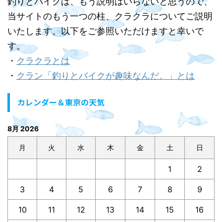
釣りとバイクは、もう説明はいらないと思うので、
当サイトのもう一つの柱、クラクラについてご説明
いたします。以下をご参照いただけますと幸いで
す。
・
クラクラとは
・
クラン「釣りとバイクが趣味なんだ。」とは
カレンダー＆東京の天気
8月 2026
月
火
水
木
金
土
日
1
2
3
4
5
6
7
8
9
10
11
12
13
14
15
16