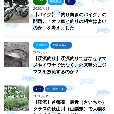
バイク
徹底解説
釣り
2026/7/31
【バイク】「釣り向きのバイク」の
問題。「オフ車と釣りの相性はよい
のか」を考えました
徹底解説
釣り場ガイド
2026/7/24
【渓流釣り】渓流釣りではなぜヤマ
メやイワナではなく、外来種のニジ
マスを放流するのか？
釣り
釣り場ガイド
2026/7/19
【渓流】首都圏、最近（さいちか）
クラスの秋山川（山梨県）で大物を