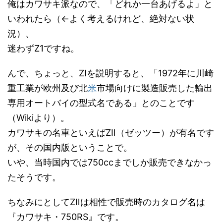
俺はカワサキ派なので、「どれか一台あげるよ」と
いわれたら（←よく考えるけれど、絶対ない状
況）、
迷わずZ1ですね。
んで、ちょっと、ZⅠを説明すると、「1972年に川崎
重工業が欧州及び北
米
市場向けに製造販売した輸出
専用オートバイの型式名である」とのことです
（Wikiより）。
カワサキの名車といえばZⅡ（ゼッツー）が有名です
が、その国内版ということで。
いや、当時国内では750ccまでしか販売できなかっ
たそうです。
ちなみにとしてZⅡは相性で販売時のカタログ名は
『カワサキ・750RS』です。