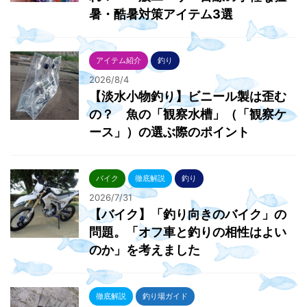
暑・酷暑対策アイテム3選
アイテム紹介
釣り
2026/8/4
【淡水小物釣り】ビニール製は歪む
の？ 魚の「観察水槽」（「観察ケ
ース」）の選ぶ際のポイント
バイク
徹底解説
釣り
2026/7/31
【バイク】「釣り向きのバイク」の
問題。「オフ車と釣りの相性はよい
のか」を考えました
徹底解説
釣り場ガイド