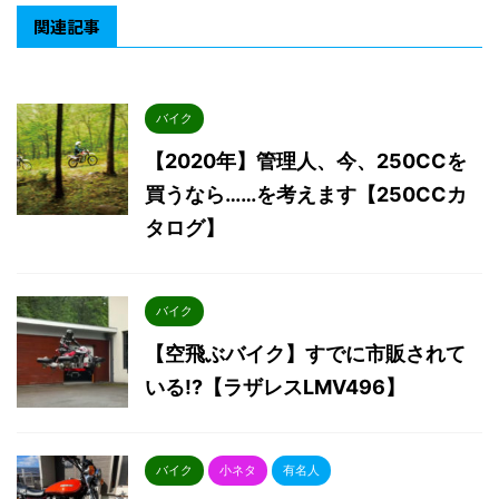
関連記事
バイク
【2020年】管理人、今、250CCを
買うなら……を考えます【250CCカ
タログ】
バイク
【空飛ぶバイク】すでに市販されて
いる!?【ラザレスLMV496】
バイク
小ネタ
有名人