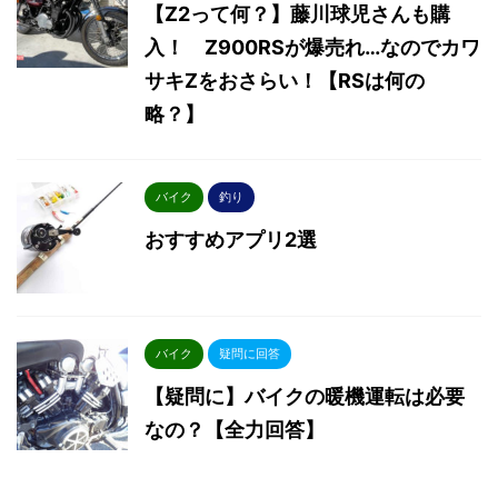
【Z2って何？】藤川球児さんも購
入！ Z900RSが爆売れ…なのでカワ
サキZをおさらい！【RSは何の
略？】
バイク
釣り
おすすめアプリ2選
バイク
疑問に回答
【疑問に】バイクの暖機運転は必要
なの？【全力回答】