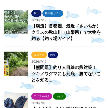
釣り
釣り場ガイド
2026/7/19
【渓流】首都圏、最近（さいちか）
クラスの秋山川（山梨県）で大物を
釣る【釣り場ガイド】
ニュース
釣り
2026/7/12
【熊問題】釣り人目線の熊対策！
ツキノワグマにも到底、勝てないこ
とを知る…
アイテム紹介
バイク
2026/7/5