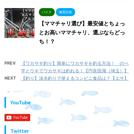
バイク
徹底比較
【ママチャリ選び】最安値とちょっ
とお高いママチャリ、選ぶならどっ
ち！？
PREV
【ワカサギ釣り】簡単にワカサギを釣る方法！ のべ
竿とウキでワカサギは釣れる！【円良田湖（埼玉）】
NEXT
【釣り】淡水釣りで使えるコンビニ食品は？【エサ】
YouTube
Twitter