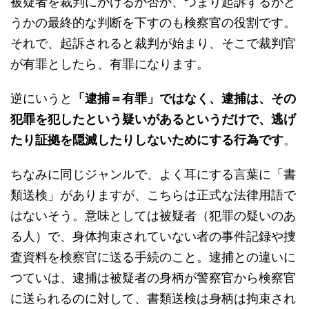
被疑者を裁判にかけるか否か、つまり起訴するかど
うかの最終的な判断を下すのも検察官の役割です。
それで、起訴されると裁判が始まり、そこで裁判官
が有罪としたら、有罪になります。
逆にいうと
「逮捕＝有罪」ではなく、逮捕は、その
犯罪を犯したという疑いがあるというだけで、逃げ
たり証拠を隠滅したりしないためにする行為です
。
ちなみに同じジャンルで、よく耳にする言葉に「書
類送検」がありますが、こちらは正式な法律用語で
はないそう。意味としては被疑者（犯罪の疑いのあ
る人）で、身体拘束されていない者の事件記録や捜
査資料を検察官に送る手続のこと。逮捕との違いに
つていは、逮捕は被疑者の身柄が警察官から検察官
に送られるのに対して、書類送検は身柄は拘束され