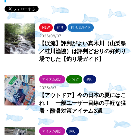
NEW
釣り
釣り場ガイド
2026/08/07
【渓流】評判がよい真木川（山梨県
／桂川漁協）は評判どおりの好釣り
場でした【釣り場ガイド】
アイテム紹介
バイク
釣り
2026/8/7
【アウトドア】今の日本の夏にはこ
れ！ 一般ユーザー目線の手軽な猛
暑・酷暑対策アイテム3選
アイテム紹介
釣り