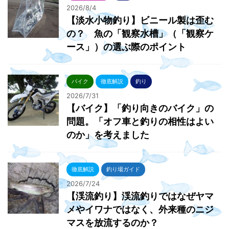
2026/8/4
【淡水小物釣り】ビニール製は歪む
の？ 魚の「観察水槽」（「観察ケ
ース」）の選ぶ際のポイント
バイク
徹底解説
釣り
2026/7/31
【バイク】「釣り向きのバイク」の
問題。「オフ車と釣りの相性はよい
のか」を考えました
徹底解説
釣り場ガイド
2026/7/24
【渓流釣り】渓流釣りではなぜヤマ
メやイワナではなく、外来種のニジ
マスを放流するのか？