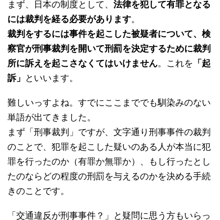
まず、日本の制度として、
法律を犯して有罪となる
には裁判を経る必要があります
。
裁判をするには事件を起こした被疑者について、検
察官が刑事裁判を開いて刑罰を決定するために裁判
所に訴えを起こさなくてはいけません
。これを
「起
訴」
といいます。
難しいっすよね。すでにここまででも馴染みのない
単語が出てきました。
まず「刑事裁判」ですが、文字通り刑事事件の裁判
のことで、犯罪を起こした疑いのある人が本当に犯
罪を行ったのか（有罪か無罪か）、もし行ったとし
たのならどの程度の刑罰を与えるのかを決める手続
きのことです。
「交通違反が刑事事件？」と疑問に思う方もいらっ