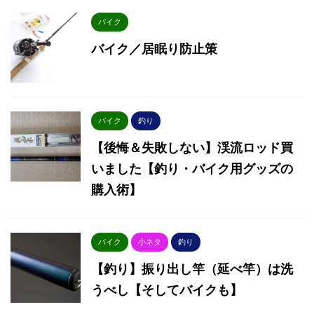
バイク
バイク／居眠り防止策
バイク
釣り
【後悔＆失敗しない】渓流ロッド買
いました【釣り・バイク用グッズの
購入術】
バイク
小ネタ
釣り
【釣り】振り出し竿（延べ竿）は洗
うべし【そしてバイクも】