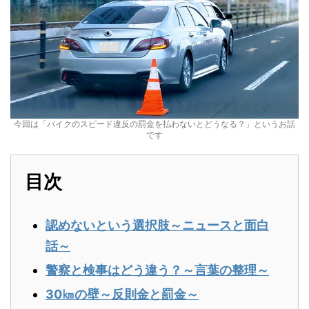
今回は「バイクのスピード違反の罰金を払わないとどうなる？」というお話
です
目次
認めないという選択肢～ニュースと面白
話～
警察と検事はどう違う？～言葉の整理～
30㎞の壁～反則金と罰金～