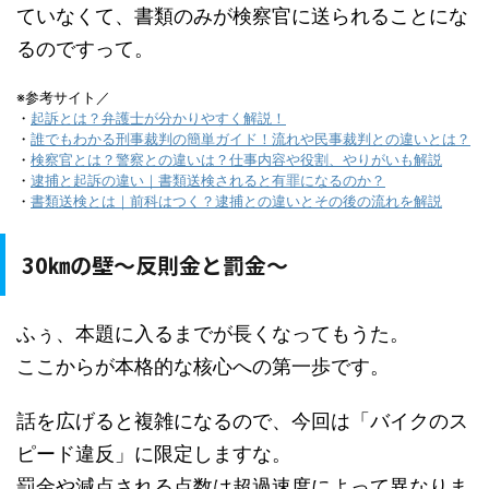
ていなくて、書類のみが検察官に送られることにな
るのですって。
※参考サイト／
・
起訴とは？弁護士が分かりやすく解説！
・
誰でもわかる刑事裁判の簡単ガイド！流れや民事裁判との違いとは？
・
検察官とは？警察との違いは？仕事内容や役割、やりがいも解説
・
逮捕と起訴の違い｜書類送検されると有罪になるのか？
・
書類送検とは｜前科はつく？逮捕との違いとその後の流れを解説
30㎞の壁～反則金と罰金～
ふぅ、本題に入るまでが長くなってもうた。
ここからが本格的な核心への第一歩です。
話を広げると複雑になるので、今回は「バイクのス
ピード違反」に限定しますな。
罰金や減点される点数は超過速度によって異なりま