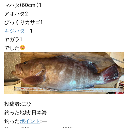
マハタ(60cm )1
アオハタ2
びっくりカサゴ1
キジハタ
1
ヤガラ1
でした
投稿者:にひ
釣った地域:日本海
釣った
ポイント
:―