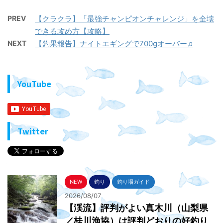
PREV
【クラクラ】「最強チャンピオンチャレンジ」を全壊
できる攻め方【攻略】
NEXT
【釣果報告】ナイトエギングで700gオーバー♫
YouTube
Twitter
NEW
釣り
釣り場ガイド
2026/08/07
【渓流】評判がよい真木川（山梨県
／桂川漁協）は評判どおりの好釣り