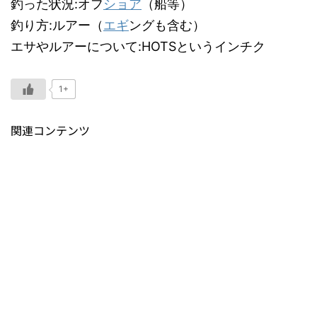
釣った状況:オフ
ショア
（船等）
釣り方:ルアー（
エギ
ングも含む）
エサやルアーについて:HOTSというインチク
1+
関連コンテンツ