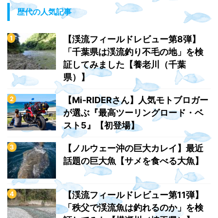
歴代の人気記事
【渓流フィールドレビュー第8弾】
「千葉県は渓流釣り不毛の地」を検
証してみました【養老川（千葉
県）】
【Mi-RIDERさん】人気モトブロガー
が選ぶ『最高ツーリングロード・ベ
スト5』【初登場】
【ノルウェー沖の巨大カレイ】最近
話題の巨大魚【サメを食べる大魚】
【渓流フィールドレビュー第11弾】
「秩父で渓流魚は釣れるのか」を検