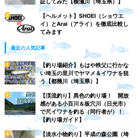
証してみた【横瀬川（埼玉県）】
【ヘルメット】SHOEI（ショウエ
イ）とArai（アライ）を徹底比較し
てみます
最近の人気記事
【釣り場紹介】もはや秩父に行かな
い埼玉の里川でヤマメ＆イワナを狙
う【都幾川（埼玉県）】
【渓流釣り】異色の釣り場！ 開放
感がある小百川＆板穴川（日光市）
で尺イワナを釣る（同行者が）！
【釣り場ガイド】
【淡水小物釣り】平成の森公園（埼