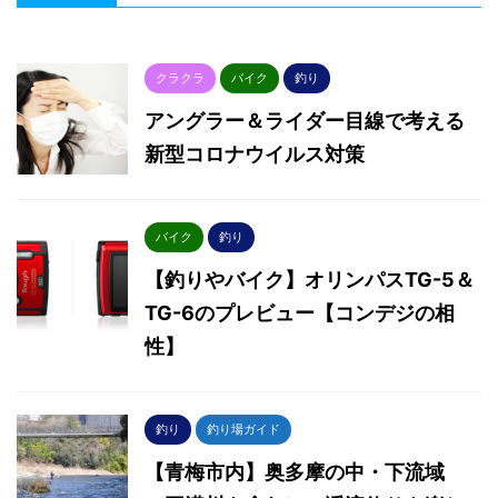
クラクラ
バイク
釣り
アングラー＆ライダー目線で考える
新型コロナウイルス対策
バイク
釣り
【釣りやバイク】オリンパスTG-5＆
TG-6のプレビュー【コンデジの相
性】
釣り
釣り場ガイド
【青梅市内】奥多摩の中・下流域