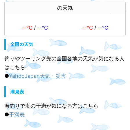
の天気
--℃
/
--℃
--℃
/
--℃
全国の天気
釣りやツーリング先の全国各地の天気が気になる人
はこちら
●
YahooJapan天気・災害
潮見表
海釣りで潮の干満が気になる方はこちら
●
干満表