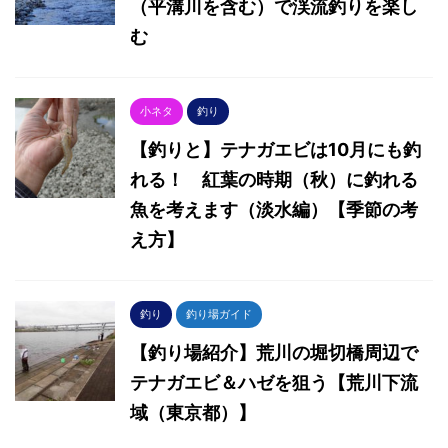
（平溝川を含む）で渓流釣りを楽し
む
小ネタ
釣り
【釣りと】テナガエビは10月にも釣
れる！ 紅葉の時期（秋）に釣れる
魚を考えます（淡水編）【季節の考
え方】
釣り
釣り場ガイド
【釣り場紹介】荒川の堀切橋周辺で
テナガエビ＆ハゼを狙う【荒川下流
域（東京都）】