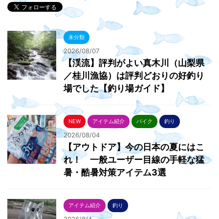
未分類
2026/08/07
【渓流】評判がよい真木川（山梨県
／桂川漁協）は評判どおりの好釣り
場でした【釣り場ガイド】
NEW
アイテム紹介
バイク
釣り
2026/08/04
【アウトドア】今の日本の夏にはこ
れ！ 一般ユーザー目線の手軽な猛
暑・酷暑対策アイテム3選
アイテム紹介
釣り