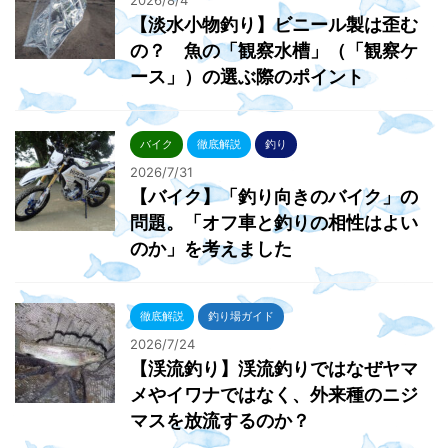
2026/8/4
【淡水小物釣り】ビニール製は歪む
の？ 魚の「観察水槽」（「観察ケ
ース」）の選ぶ際のポイント
バイク
徹底解説
釣り
2026/7/31
【バイク】「釣り向きのバイク」の
問題。「オフ車と釣りの相性はよい
のか」を考えました
徹底解説
釣り場ガイド
2026/7/24
【渓流釣り】渓流釣りではなぜヤマ
メやイワナではなく、外来種のニジ
マスを放流するのか？