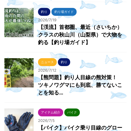
釣り
釣り場ガイド
2026/7/19
【渓流】首都圏、最近（さいちか）
クラスの秋山川（山梨県）で大物を
釣る【釣り場ガイド】
ニュース
釣り
2026/7/12
【熊問題】釣り人目線の熊対策！
ツキノワグマにも到底、勝てないこ
とを知る…
アイテム紹介
バイク
2026/7/5
【バイク】バイク乗り目線のグロー