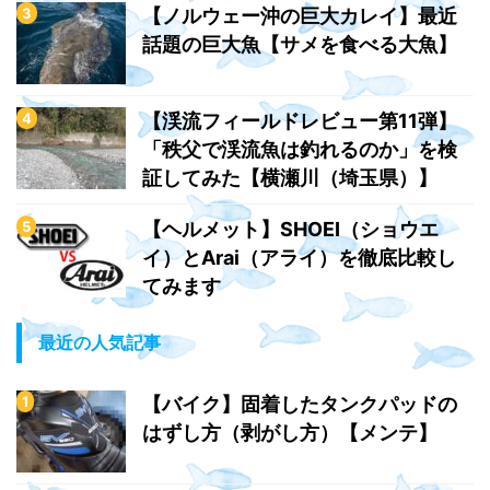
【ノルウェー沖の巨大カレイ】最近
話題の巨大魚【サメを食べる大魚】
【渓流フィールドレビュー第11弾】
「秩父で渓流魚は釣れるのか」を検
証してみた【横瀬川（埼玉県）】
【ヘルメット】SHOEI（ショウエ
イ）とArai（アライ）を徹底比較し
てみます
最近の人気記事
【バイク】固着したタンクパッドの
はずし方（剥がし方）【メンテ】