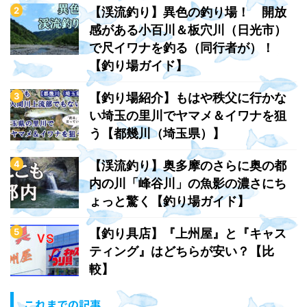
【渓流釣り】異色の釣り場！ 開放
感がある小百川＆板穴川（日光市）
で尺イワナを釣る（同行者が）！
【釣り場ガイド】
【釣り場紹介】もはや秩父に行かな
い埼玉の里川でヤマメ＆イワナを狙
う【都幾川（埼玉県）】
【渓流釣り】奥多摩のさらに奥の都
内の川「峰谷川」の魚影の濃さにち
ょっと驚く【釣り場ガイド】
【釣り具店】『上州屋』と『キャス
ティング』はどちらが安い？【比
較】
これまでの記事