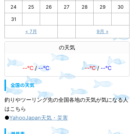
24
25
26
27
28
29
30
31
« 7月
9月 »
の天気
--℃
/
--℃
--℃
/
--℃
全国の天気
釣りやツーリング先の全国各地の天気が気になる人
はこちら
●
YahooJapan天気・災害
潮見表