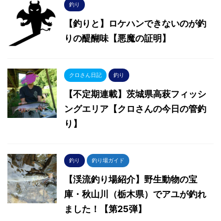
釣り
【釣りと】ロケハンできないのが釣
りの醍醐味【悪魔の証明】
クロさん日記
釣り
【不定期連載】茨城県高萩フィッシ
ングエリア【クロさんの今日の管釣
り】
釣り
釣り場ガイド
【渓流釣り場紹介】野生動物の宝
庫・秋山川（栃木県）でアユが釣れ
ました！【第25弾】