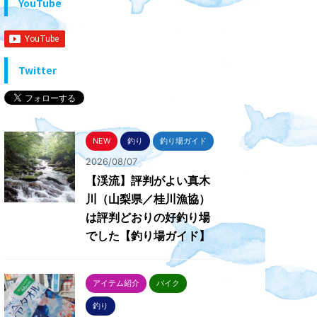
YouTube
Twitter
NEW
釣り
釣り場ガイド
2026/08/07
【渓流】評判がよい真木
川（山梨県／桂川漁協）
は評判どおりの好釣り場
でした【釣り場ガイド】
アイテム紹介
バイク
釣り