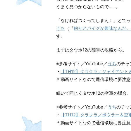
うまく見つからないもので……。
「なければつくってしまえ！」とてっ
うち
（『
釣りとバイクが趣味なんだ。
す。
まずはタウホ12の陸軍の攻略から。
※参考サイト／YouTube／
うち
のチャ
・
【TH12】クラクラ／ジャイアン
＊動画サイトなので通信環境に要注意
続いて同じくタウホ12の空軍の場合。
※参考サイト／YouTube／
うち
のチャ
・
【TH12】クラクラ／ボウラー＆空
＊動画サイトなので通信環境に要注意