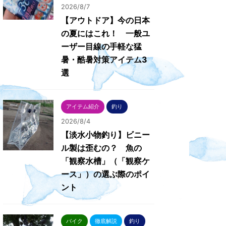
2026/8/7
【アウトドア】今の日本
の夏にはこれ！ 一般ユ
ーザー目線の手軽な猛
暑・酷暑対策アイテム3
選
アイテム紹介
釣り
2026/8/4
【淡水小物釣り】ビニー
ル製は歪むの？ 魚の
「観察水槽」（「観察ケ
ース」）の選ぶ際のポイ
ント
バイク
徹底解説
釣り