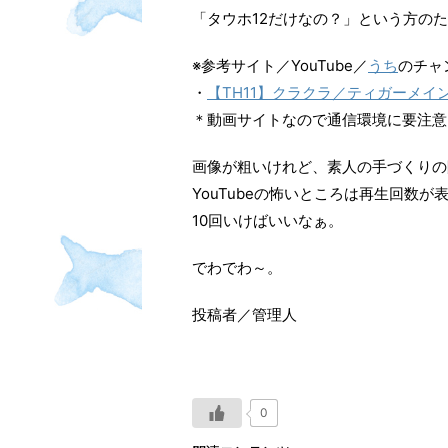
「タウホ12だけなの？」という方のた
※参考サイト／YouTube／
うち
のチャ
・
【TH11】クラクラ／ティガーメイ
＊動画サイトなので通信環境に要注意
画像が粗いけれど、素人の手づくりの
YouTubeの怖いところは再生回数が
10回いけばいいなぁ。
でわでわ～。
投稿者／管理人
0