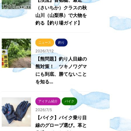
【渓流】首都圏、最近
（さいちか）クラスの秋
山川（山梨県）で大物を
釣る【釣り場ガイド】
ニュース
釣り
2026/7/12
【熊問題】釣り人目線の
熊対策！ ツキノワグマ
にも到底、勝てないこと
を知る…
アイテム紹介
バイク
2026/7/5
【バイク】バイク乗り目
線のグローブ選び。革と