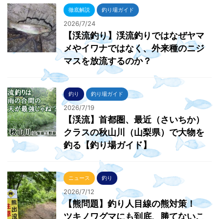
徹底解説
釣り場ガイド
2026/7/24
【渓流釣り】渓流釣りではなぜヤマ
メやイワナではなく、外来種のニジ
マスを放流するのか？
釣り
釣り場ガイド
2026/7/19
【渓流】首都圏、最近（さいちか）
クラスの秋山川（山梨県）で大物を
釣る【釣り場ガイド】
ニュース
釣り
2026/7/12
【熊問題】釣り人目線の熊対策！
ツキノワグマにも到底、勝てないこ