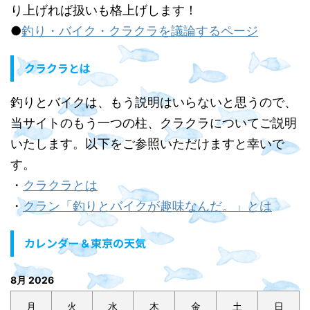
り上げれば扱いも格上げします！
●
釣り・バイク・クラクラを議論するページ
クラクラとは
釣りとバイクは、もう説明はいらないと思うので、
当サイトのもう一つの柱、クラクラについてご説明
いたします。以下をご参照いただけますと幸いで
す。
・
クラクラとは
・
クラン「釣りとバイクが趣味なんだ。」とは
カレンダー＆東京の天気
8月 2026
月
火
水
木
金
土
日