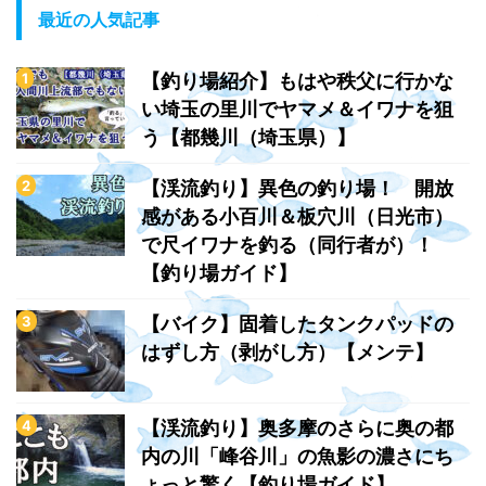
最近の人気記事
【釣り場紹介】もはや秩父に行かな
い埼玉の里川でヤマメ＆イワナを狙
う【都幾川（埼玉県）】
【渓流釣り】異色の釣り場！ 開放
感がある小百川＆板穴川（日光市）
で尺イワナを釣る（同行者が）！
【釣り場ガイド】
【バイク】固着したタンクパッドの
はずし方（剥がし方）【メンテ】
【渓流釣り】奥多摩のさらに奥の都
内の川「峰谷川」の魚影の濃さにち
ょっと驚く【釣り場ガイド】