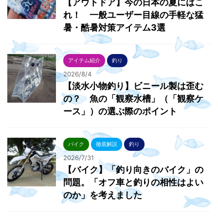
【アウトドア】今の日本の夏にはこ
れ！ 一般ユーザー目線の手軽な猛
暑・酷暑対策アイテム3選
アイテム紹介
釣り
2026/8/4
【淡水小物釣り】ビニール製は歪む
の？ 魚の「観察水槽」（「観察ケ
ース」）の選ぶ際のポイント
バイク
徹底解説
釣り
2026/7/31
【バイク】「釣り向きのバイク」の
問題。「オフ車と釣りの相性はよい
のか」を考えました