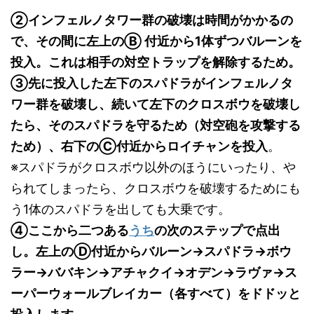
②インフェルノタワー群の破壊は時間がかかるの
で、その間に左上のⒷ 付近から1体ずつバルーンを
投入。これは相手の対空トラップを解除するため。
③先に投入した左下のスパドラがインフェルノタ
ワー群を破壊し、続いて左下のクロスボウを破壊し
たら、そのスパドラを守るため（対空砲を攻撃する
ため）、右下のⒸ付近からロイチャンを投入
。
※スパドラがクロスボウ以外のほうにいったり、や
られてしまったら、クロスボウを破壊するためにも
う1体のスパドラを出しても大乗です。
④ここから二つある
うち
の次のステップで点出
し。左上のⒹ付近からバルーン→スパドラ→ボウ
ラー→ババキン→アチャクイ→オデン→ラヴァ→ス
ーパーウォールブレイカー（各すべて）をドドッと