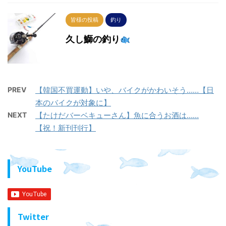
皆様の投稿
釣り
久し鰤の釣り
PREV
【韓国不買運動】いや、バイクがかわいそう……【日
本のバイクが対象に】
NEXT
【たけだバーベキューさん】魚に合うお酒は……
【祝！新刊刊行】
YouTube
Twitter