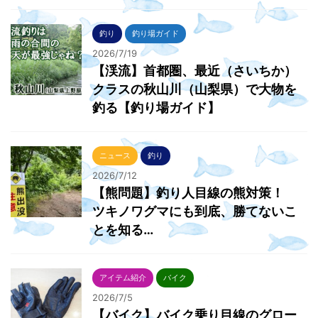
釣り
釣り場ガイド
2026/7/19
【渓流】首都圏、最近（さいちか）
クラスの秋山川（山梨県）で大物を
釣る【釣り場ガイド】
ニュース
釣り
2026/7/12
【熊問題】釣り人目線の熊対策！
ツキノワグマにも到底、勝てないこ
とを知る…
アイテム紹介
バイク
2026/7/5
【バイク】バイク乗り目線のグロー