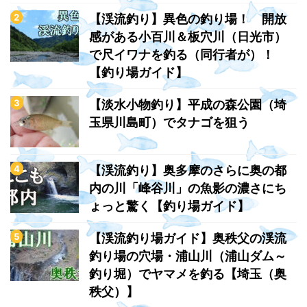
【渓流釣り】異色の釣り場！ 開放
感がある小百川＆板穴川（日光市）
で尺イワナを釣る（同行者が）！
【釣り場ガイド】
【淡水小物釣り】平成の森公園（埼
玉県川島町）でタナゴを狙う
【渓流釣り】奥多摩のさらに奥の都
内の川「峰谷川」の魚影の濃さにち
ょっと驚く【釣り場ガイド】
【渓流釣り場ガイド】奥秩父の渓流
釣り場の穴場・浦山川（浦山ダム～
釣り堀）でヤマメを釣る【埼玉（奥
秩父）】