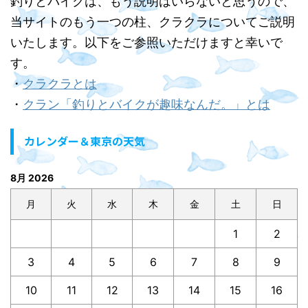
釣りとバイクは、もう説明はいらないと思うので、
当サイトのもう一つの柱、クラクラについてご説明
いたします。以下をご参照いただけますと幸いで
す。
・
クラクラとは
・
クラン「釣りとバイクが趣味なんだ。」とは
カレンダー＆東京の天気
8月 2026
月
火
水
木
金
土
日
1
2
3
4
5
6
7
8
9
10
11
12
13
14
15
16