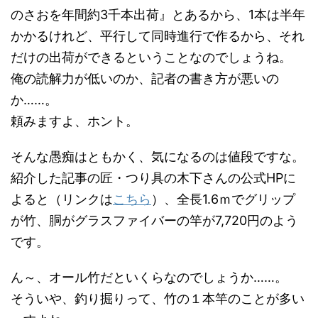
のさおを年間約3千本出荷』とあるから、1本は半年
かかるけれど、平行して同時進行で作るから、それ
だけの出荷ができるということなのでしょうね。
俺の読解力が低いのか、記者の書き方が悪いの
か……。
頼みますよ、ホント。
そんな愚痴はともかく、気になるのは値段ですな。
紹介した記事の匠・つり具の木下さんの公式HPに
よると（リンクは
こちら
）、全長1.6ｍでグリップ
が竹、胴がグラスファイバーの竿が7,720円のよう
です。
ん～、オール竹だといくらなのでしょうか……。
そういや、釣り掘りって、竹の１本竿のことが多い