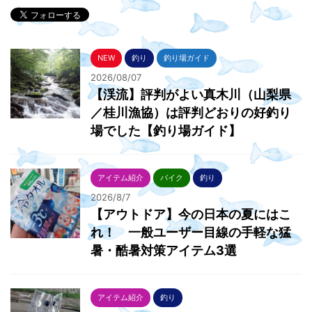
NEW
釣り
釣り場ガイド
2026/08/07
【渓流】評判がよい真木川（山梨県
／桂川漁協）は評判どおりの好釣り
場でした【釣り場ガイド】
アイテム紹介
バイク
釣り
2026/8/7
【アウトドア】今の日本の夏にはこ
れ！ 一般ユーザー目線の手軽な猛
暑・酷暑対策アイテム3選
アイテム紹介
釣り