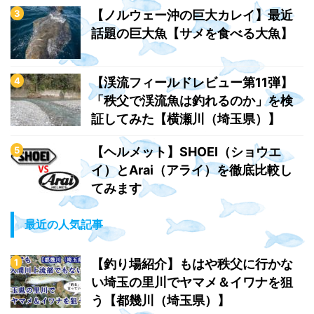
【ノルウェー沖の巨大カレイ】最近
話題の巨大魚【サメを食べる大魚】
【渓流フィールドレビュー第11弾】
「秩父で渓流魚は釣れるのか」を検
証してみた【横瀬川（埼玉県）】
【ヘルメット】SHOEI（ショウエ
イ）とArai（アライ）を徹底比較し
てみます
最近の人気記事
【釣り場紹介】もはや秩父に行かな
い埼玉の里川でヤマメ＆イワナを狙
う【都幾川（埼玉県）】