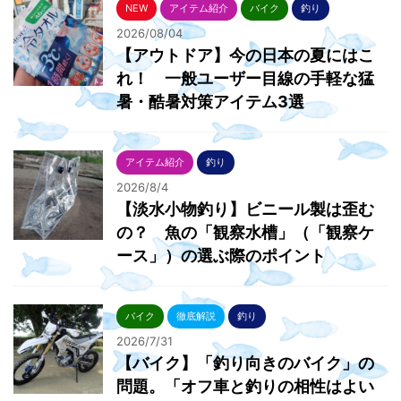
NEW
アイテム紹介
バイク
釣り
2026/08/04
【アウトドア】今の日本の夏にはこ
れ！ 一般ユーザー目線の手軽な猛
暑・酷暑対策アイテム3選
アイテム紹介
釣り
2026/8/4
【淡水小物釣り】ビニール製は歪む
の？ 魚の「観察水槽」（「観察ケ
ース」）の選ぶ際のポイント
バイク
徹底解説
釣り
2026/7/31
【バイク】「釣り向きのバイク」の
問題。「オフ車と釣りの相性はよい