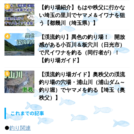
【釣り場紹介】もはや秩父に行かな
い埼玉の里川でヤマメ＆イワナを狙
う【都幾川（埼玉県）】
【渓流釣り】異色の釣り場！ 開放
感がある小百川＆板穴川（日光市）
で尺イワナを釣る（同行者が）！
【釣り場ガイド】
【渓流釣り場ガイド】奥秩父の渓流
釣り場の穴場・浦山川（浦山ダム～
釣り堀）でヤマメを釣る【埼玉（奥
秩父）】
これまでの記事
●
釣り関連