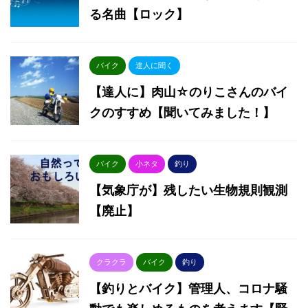
る名曲【ロック】
バイク
達人に聞く
【達人に】肉山☆のりこさんのバイ
クのすすめ【聞いてみました！】
バイク
小ネタ
釣り
【気象庁が】残したい生物規則観測
【廃止】
クラクラ
バイク
釣り
【釣りとバイク】管理人、コロナ騒