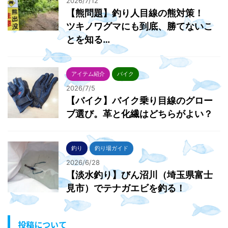
2026/7/12
【熊問題】釣り人目線の熊対策！
ツキノワグマにも到底、勝てないこ
とを知る…
アイテム紹介
バイク
2026/7/5
【バイク】バイク乗り目線のグロー
ブ選び。革と化繊はどちらがよい？
釣り
釣り場ガイド
2026/6/28
【淡水釣り】びん沼川（埼玉県富士
見市）でテナガエビを釣る！
投稿について