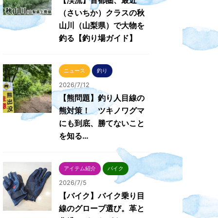
【渓流】首都圏、最近
（さいちか）クラスの秋
山川（山梨県）で大物を
釣る【釣り場ガイド】
ニュース
釣り
2026/7/12
【熊問題】釣り人目線の
熊対策！ ツキノワグマ
にも到底、勝てないこと
を知る…
アイテム紹介
バイク
2026/7/5
【バイク】バイク乗り目
線のグローブ選び。革と