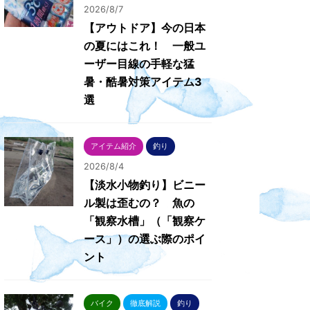
2026/8/7
【アウトドア】今の日本
の夏にはこれ！ 一般ユ
ーザー目線の手軽な猛
暑・酷暑対策アイテム3
選
アイテム紹介
釣り
2026/8/4
【淡水小物釣り】ビニー
ル製は歪むの？ 魚の
「観察水槽」（「観察ケ
ース」）の選ぶ際のポイ
ント
バイク
徹底解説
釣り