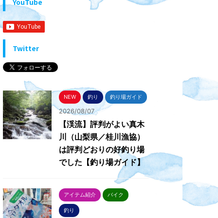
YouTube
Twitter
NEW
釣り
釣り場ガイド
2026/08/07
【渓流】評判がよい真木
川（山梨県／桂川漁協）
は評判どおりの好釣り場
でした【釣り場ガイド】
アイテム紹介
バイク
釣り