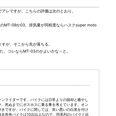
のでアレですが、こちらの評価は次のとおり。
MT-09か03。排気量が同程度ならハスクsuper moto
しますが、そこから先が落ちる。
た。コレならMT-03のがよいかな～と。
。
ーンライダーです。バイクには日常よりの脱却と癒やし
中。死ぬまでにボスホスに乗る事を考えています。オン
好きですが、バイクに関しては、良い悪いの白黒を付け
過去所有バイクは10台以上なので、同系列のバイクと比