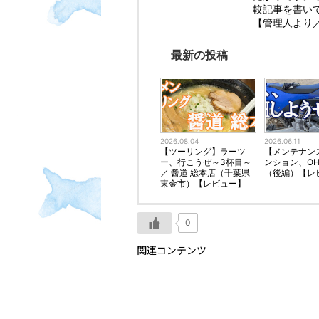
較記事を書い
【管理人より
最新の投稿
2026.08.04
2026.06.11
【ツーリング】ラーツ
【メンテナン
ー、行こうぜ～3杯目～
ンション、O
／ 醤道 総本店（千葉県
（後編）【レ
東金市）【レビュー】
0
関連コンテンツ