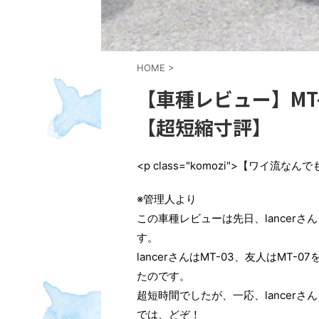
HOME
>
【車種レビュー】MT-
【超短縮寸評】
<p class="komozi">【ワイ流な
※管理人より
この車種レビューは先日、lancer
す。
lancerさんはMT-03、友人はM
たのです。
超短時間でしたが、一応、lancerさ
では、どぞ！