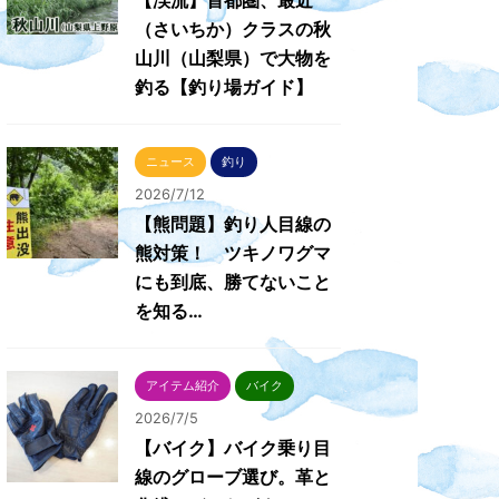
【渓流】首都圏、最近
（さいちか）クラスの秋
山川（山梨県）で大物を
釣る【釣り場ガイド】
ニュース
釣り
2026/7/12
【熊問題】釣り人目線の
熊対策！ ツキノワグマ
にも到底、勝てないこと
を知る…
アイテム紹介
バイク
2026/7/5
【バイク】バイク乗り目
線のグローブ選び。革と