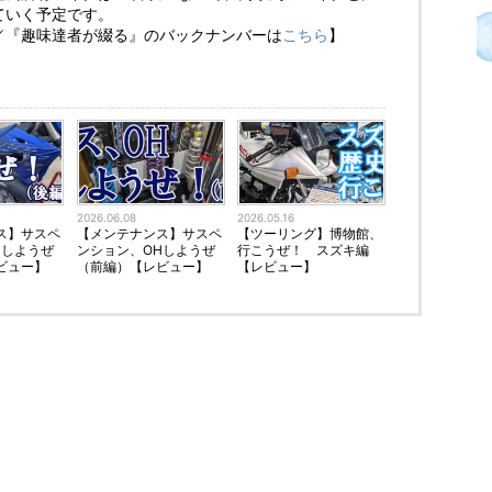
ていく予定です。
／『趣味達者が綴る』のバックナンバーは
こちら
】
2026.06.08
2026.05.16
ス】サスペ
【メンテナンス】サスペ
【ツーリング】博物館、
Hしようぜ
ンション、OHしようぜ
行こうぜ！ スズキ編
ビュー】
（前編）【レビュー】
【レビュー】