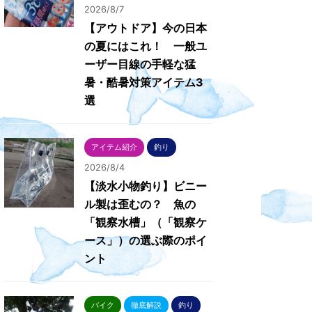
2026/8/7
【アウトドア】今の日本
の夏にはこれ！ 一般ユ
ーザー目線の手軽な猛
暑・酷暑対策アイテム3
選
アイテム紹介
釣り
2026/8/4
【淡水小物釣り】ビニー
ル製は歪むの？ 魚の
「観察水槽」（「観察ケ
ース」）の選ぶ際のポイ
ント
バイク
徹底解説
釣り