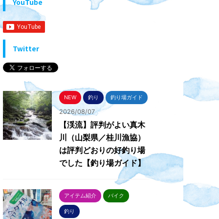
YouTube
Twitter
NEW
釣り
釣り場ガイド
2026/08/07
【渓流】評判がよい真木
川（山梨県／桂川漁協）
は評判どおりの好釣り場
でした【釣り場ガイド】
アイテム紹介
バイク
釣り