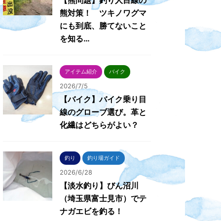
【熊問題】釣り人目線の
熊対策！ ツキノワグマ
にも到底、勝てないこと
を知る…
アイテム紹介
バイク
2026/7/5
【バイク】バイク乗り目
線のグローブ選び。革と
化繊はどちらがよい？
釣り
釣り場ガイド
2026/6/28
【淡水釣り】びん沼川
（埼玉県富士見市）でテ
ナガエビを釣る！