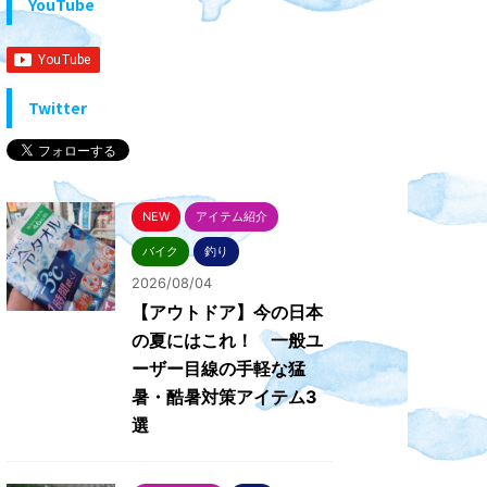
YouTube
Twitter
NEW
アイテム紹介
バイク
釣り
2026/08/04
【アウトドア】今の日本
の夏にはこれ！ 一般ユ
ーザー目線の手軽な猛
暑・酷暑対策アイテム3
選