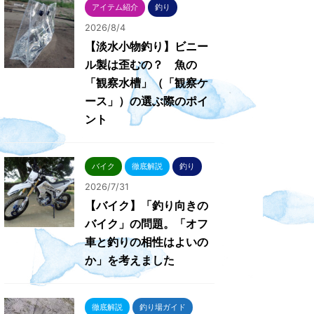
アイテム紹介
釣り
2026/8/4
【淡水小物釣り】ビニー
ル製は歪むの？ 魚の
「観察水槽」（「観察ケ
ース」）の選ぶ際のポイ
ント
バイク
徹底解説
釣り
2026/7/31
【バイク】「釣り向きの
バイク」の問題。「オフ
車と釣りの相性はよいの
か」を考えました
徹底解説
釣り場ガイド