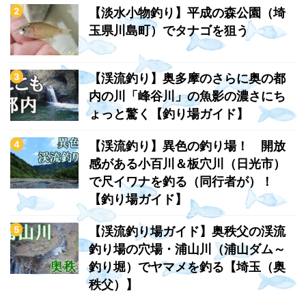
【淡水小物釣り】平成の森公園（埼
玉県川島町）でタナゴを狙う
【渓流釣り】奥多摩のさらに奥の都
内の川「峰谷川」の魚影の濃さにち
ょっと驚く【釣り場ガイド】
【渓流釣り】異色の釣り場！ 開放
感がある小百川＆板穴川（日光市）
で尺イワナを釣る（同行者が）！
【釣り場ガイド】
【渓流釣り場ガイド】奥秩父の渓流
釣り場の穴場・浦山川（浦山ダム～
釣り堀）でヤマメを釣る【埼玉（奥
秩父）】