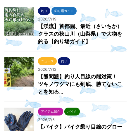
釣り
釣り場ガイド
2026/7/19
【渓流】首都圏、最近（さいちか）
クラスの秋山川（山梨県）で大物を
釣る【釣り場ガイド】
ニュース
釣り
2026/7/12
【熊問題】釣り人目線の熊対策！
ツキノワグマにも到底、勝てないこ
とを知る…
アイテム紹介
バイク
2026/7/5
【バイク】バイク乗り目線のグロー