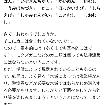
ぱん
」「
いそぎんちゃく
」「
かいめん
」「
餌むし
」
「
うみほおづき
」「
たこ
」「
ほっかいえび
」「
しら
えび
」「
しゃみせんがい
」「
ことむし
」「
しおむ
し
」
さて、おわかりでしょうか。
そこに
カニ
は含まれていないのです。
なので、基本的には（あくまでも基本的にはで
す）、モクズガニなどのカニ類は獲っても法律違反
にはならないということです。
ただ、場所によって規定されていることもあるの
で、結局は、よく見る「水域によっては漁業権があ
り、遊漁券などが必要な水域ではあらかじめ購入す
る必要があります。しっかりと下調べをしてから釣
り等を楽しみましょう」ということになってしまい
ます。