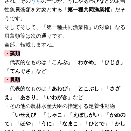
され、その
うち
の一つが、うにやあわびなどの定着
性魚貝藻類を対象とする「
第一種共同漁業権
」だそ
うです。
そしてそして、「第一種共同漁業権」の対象になる
貝藻類等は次の通りです。
全部、転載しますね。
・藻類
代表的なものは「
こんぶ
」「
わかめ
」「
ひじき
」
「
てんぐさ
」など
・貝類
代表的なものは「
あわび
」「
とこぶし
」「
さざ
え
」「
あさり
」「
いわがき
」など
・その他の農林水産大臣の指定する定着性動物
「
いせえび
」「
しゃこ
」「
えぼしがい
」「
かめの
て
」「
ほや
」「
うに
」「
なまこ
」「
ひとで
」「
かし