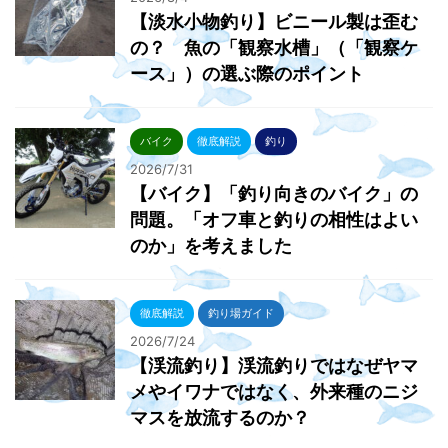
【淡水小物釣り】ビニール製は歪む
の？ 魚の「観察水槽」（「観察ケ
ース」）の選ぶ際のポイント
バイク
徹底解説
釣り
2026/7/31
【バイク】「釣り向きのバイク」の
問題。「オフ車と釣りの相性はよい
のか」を考えました
徹底解説
釣り場ガイド
2026/7/24
【渓流釣り】渓流釣りではなぜヤマ
メやイワナではなく、外来種のニジ
マスを放流するのか？