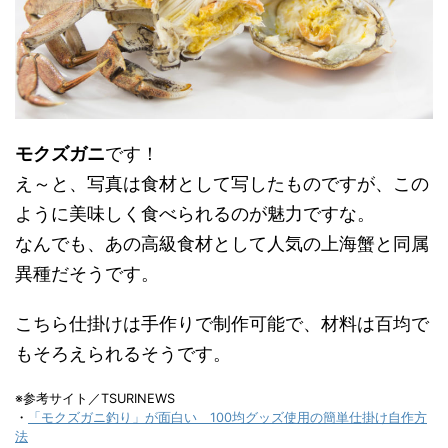
モクズガニ
です！
え～と、写真は食材として写したものですが、この
ように美味しく食べられるのが魅力ですな。
なんでも、あの高級食材として人気の上海蟹と同属
異種だそうです。
こちら仕掛けは手作りで制作可能で、材料は百均で
もそろえられるそうです。
※参考サイト／TSURINEWS
・
「モクズガニ釣り」が面白い 100均グッズ使用の簡単仕掛け自作方
法