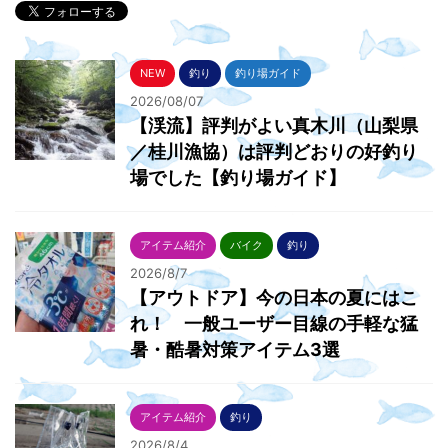
NEW
釣り
釣り場ガイド
2026/08/07
【渓流】評判がよい真木川（山梨県
／桂川漁協）は評判どおりの好釣り
場でした【釣り場ガイド】
アイテム紹介
バイク
釣り
2026/8/7
【アウトドア】今の日本の夏にはこ
れ！ 一般ユーザー目線の手軽な猛
暑・酷暑対策アイテム3選
アイテム紹介
釣り
2026/8/4