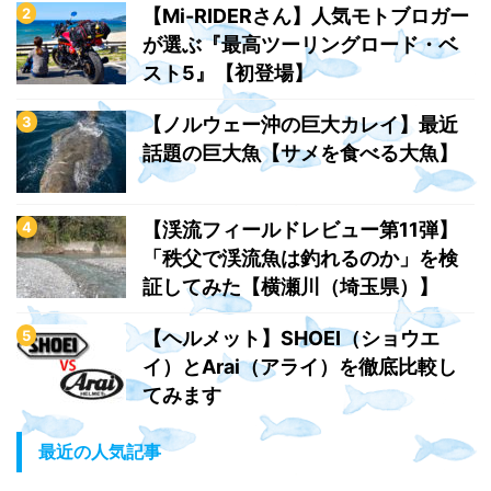
【Mi-RIDERさん】人気モトブロガー
が選ぶ『最高ツーリングロード・ベ
スト5』【初登場】
【ノルウェー沖の巨大カレイ】最近
話題の巨大魚【サメを食べる大魚】
【渓流フィールドレビュー第11弾】
「秩父で渓流魚は釣れるのか」を検
証してみた【横瀬川（埼玉県）】
【ヘルメット】SHOEI（ショウエ
イ）とArai（アライ）を徹底比較し
てみます
最近の人気記事