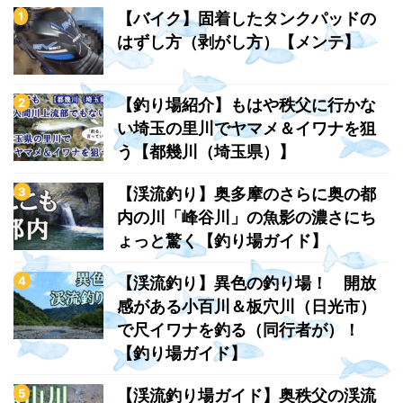
【バイク】固着したタンクパッドの
はずし方（剥がし方）【メンテ】
【釣り場紹介】もはや秩父に行かな
い埼玉の里川でヤマメ＆イワナを狙
う【都幾川（埼玉県）】
【渓流釣り】奥多摩のさらに奥の都
内の川「峰谷川」の魚影の濃さにち
ょっと驚く【釣り場ガイド】
【渓流釣り】異色の釣り場！ 開放
感がある小百川＆板穴川（日光市）
で尺イワナを釣る（同行者が）！
【釣り場ガイド】
【渓流釣り場ガイド】奥秩父の渓流