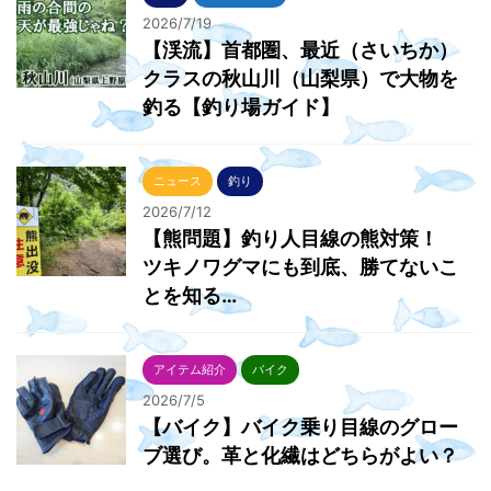
2026/7/19
【渓流】首都圏、最近（さいちか）
クラスの秋山川（山梨県）で大物を
釣る【釣り場ガイド】
ニュース
釣り
2026/7/12
【熊問題】釣り人目線の熊対策！
ツキノワグマにも到底、勝てないこ
とを知る…
アイテム紹介
バイク
2026/7/5
【バイク】バイク乗り目線のグロー
ブ選び。革と化繊はどちらがよい？