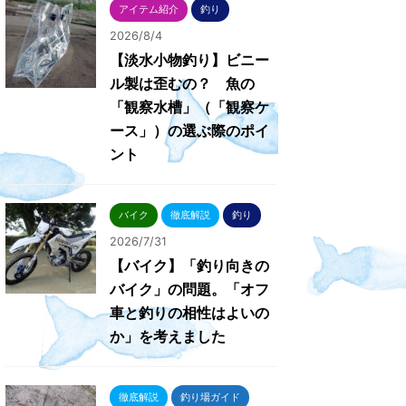
アイテム紹介
釣り
2026/8/4
【淡水小物釣り】ビニー
ル製は歪むの？ 魚の
「観察水槽」（「観察ケ
ース」）の選ぶ際のポイ
ント
バイク
徹底解説
釣り
2026/7/31
【バイク】「釣り向きの
バイク」の問題。「オフ
車と釣りの相性はよいの
か」を考えました
徹底解説
釣り場ガイド