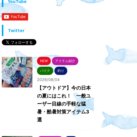
YouTube
Twitter
NEW
アイテム紹介
バイク
釣り
2026/08/04
【アウトドア】今の日本
の夏にはこれ！ 一般ユ
ーザー目線の手軽な猛
暑・酷暑対策アイテム3
選