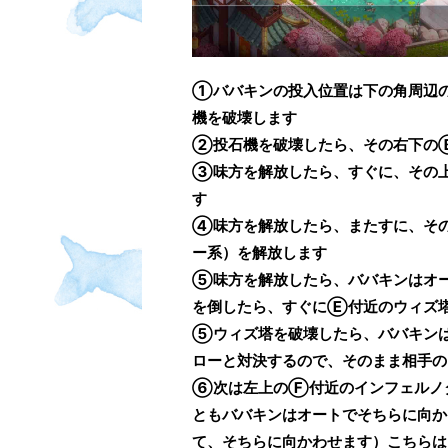
①ババキンの投入位置は下の角周辺
機を破壊します
②投石機を破壊したら、その右下の
③味方を解放したら、すぐに、その
す
④味方を解放したら、またすに、そ
ー系）を解放します
⑤味方を解放したら、ババキンはオ
を倒したら、すぐにⒺ付近のウィズ
⑤ウィズ塔を破壊したら、ババキン
ローと対決するので、そのまま相手の
⑥次は左上のⒻ付近のインフェルノ
ともババキンはオートでそちらに向か
て、そちらに向かわせます）こちらは