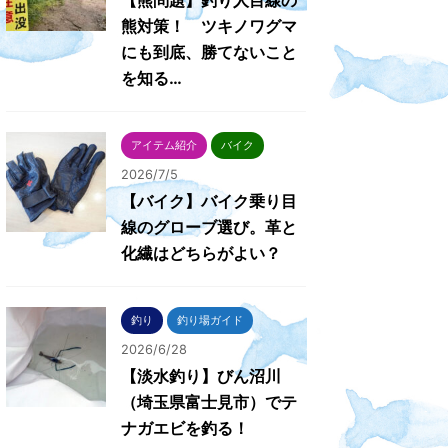
【熊問題】釣り人目線の
熊対策！ ツキノワグマ
にも到底、勝てないこと
を知る…
アイテム紹介
バイク
2026/7/5
【バイク】バイク乗り目
線のグローブ選び。革と
化繊はどちらがよい？
釣り
釣り場ガイド
2026/6/28
【淡水釣り】びん沼川
（埼玉県富士見市）でテ
ナガエビを釣る！