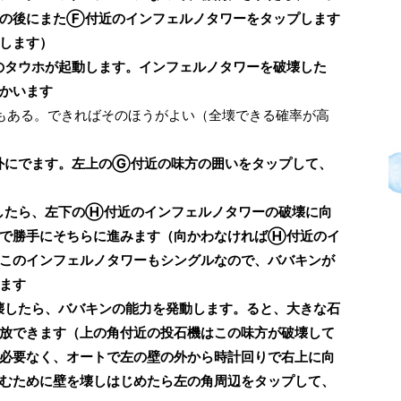
その後にまたⒻ付近のインフェルノタワーをタップします
します）
のタウホが起動します。インフェルノタワーを破壊した
かいます
もある。できればそのほうがよい（全壊できる確率が高
外にでます。左上のⒼ付近の味方の囲いをタップして、
したら、左下のⒽ付近のインフェルノタワーの破壊に向
トで勝手にそちらに進みます（向かわなければⒽ付近のイ
このインフェルノタワーもシングルなので、ババキンが
ます
壊したら、ババキンの能力を発動します。ると、大きな石
放できます（上の角付近の投石機はこの味方が破壊して
必要なく、オートで左の壁の外から時計回りで右上に向
むために壁を壊しはじめたら左の角周辺をタップして、