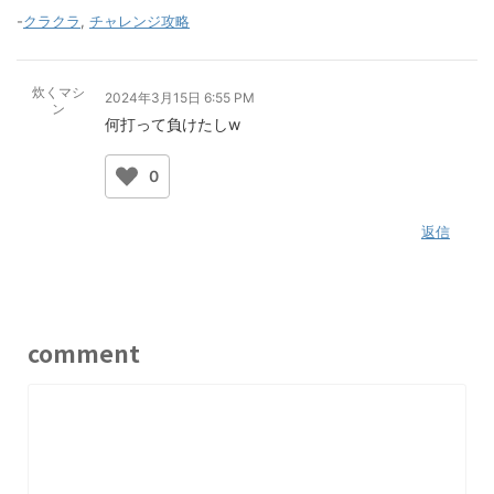
-
クラクラ
,
チャレンジ攻略
炊くマシ
2024年3月15日 6:55 PM
ン
何打って負けたしw
0
返信
comment