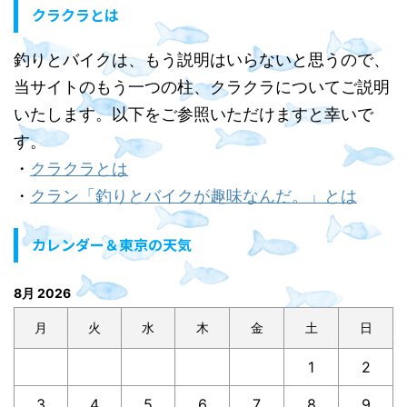
クラクラとは
釣りとバイクは、もう説明はいらないと思うので、
当サイトのもう一つの柱、クラクラについてご説明
いたします。以下をご参照いただけますと幸いで
す。
・
クラクラとは
・
クラン「釣りとバイクが趣味なんだ。」とは
カレンダー＆東京の天気
8月 2026
月
火
水
木
金
土
日
1
2
3
4
5
6
7
8
9