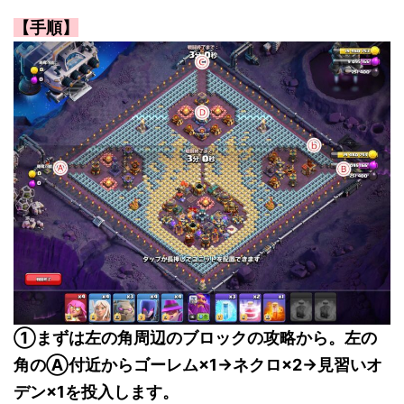
【手順】
①まずは左の角周辺のブロックの攻略から。左の
角のⒶ付近からゴーレム×1→ネクロ×2→見習いオ
デン×1を投入します。