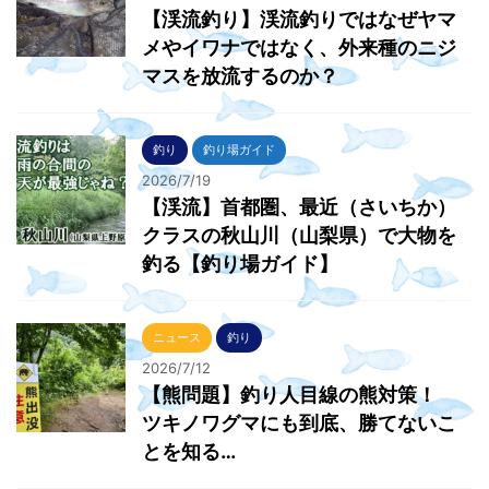
【渓流釣り】渓流釣りではなぜヤマ
メやイワナではなく、外来種のニジ
マスを放流するのか？
釣り
釣り場ガイド
2026/7/19
【渓流】首都圏、最近（さいちか）
クラスの秋山川（山梨県）で大物を
釣る【釣り場ガイド】
ニュース
釣り
2026/7/12
【熊問題】釣り人目線の熊対策！
ツキノワグマにも到底、勝てないこ
とを知る…