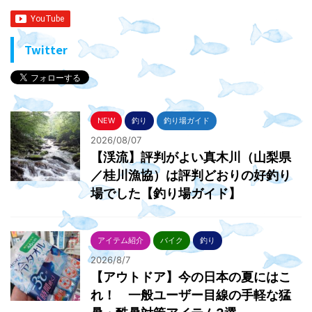
Twitter
NEW
釣り
釣り場ガイド
2026/08/07
【渓流】評判がよい真木川（山梨県
／桂川漁協）は評判どおりの好釣り
場でした【釣り場ガイド】
アイテム紹介
バイク
釣り
2026/8/7
【アウトドア】今の日本の夏にはこ
れ！ 一般ユーザー目線の手軽な猛