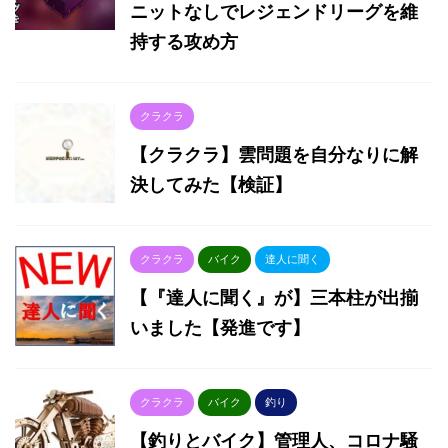
ニットなしでレジェンドリーグを維
持する攻め方
クラクラ
【クラクラ】雲問題を自分なりに解
決してみた【検証】
クラクラ
バイク
達人に聞く
【『達人に聞く』が】三本柱が出揃
いました【発進です】
クラクラ
バイク
釣り
【釣りとバイク】管理人、コロナ騒