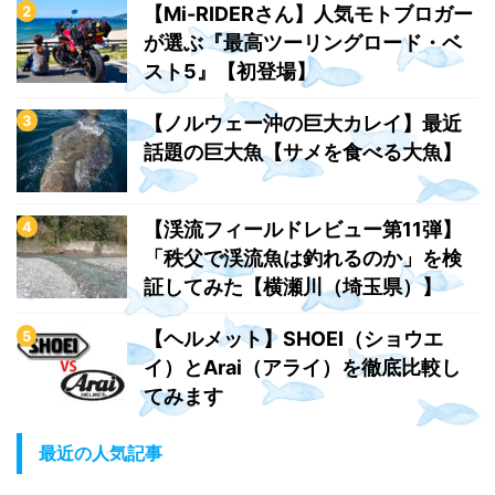
【Mi-RIDERさん】人気モトブロガー
が選ぶ『最高ツーリングロード・ベ
スト5』【初登場】
【ノルウェー沖の巨大カレイ】最近
話題の巨大魚【サメを食べる大魚】
【渓流フィールドレビュー第11弾】
「秩父で渓流魚は釣れるのか」を検
証してみた【横瀬川（埼玉県）】
【ヘルメット】SHOEI（ショウエ
イ）とArai（アライ）を徹底比較し
てみます
最近の人気記事