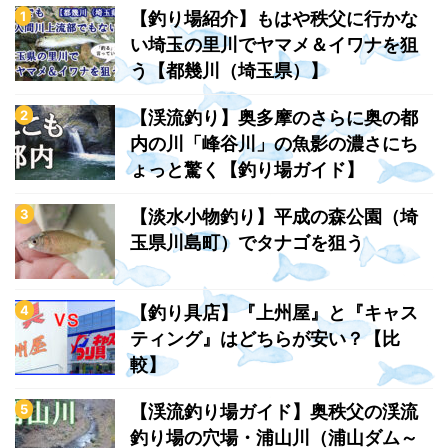
【釣り場紹介】もはや秩父に行かな
い埼玉の里川でヤマメ＆イワナを狙
う【都幾川（埼玉県）】
【渓流釣り】奥多摩のさらに奥の都
内の川「峰谷川」の魚影の濃さにち
ょっと驚く【釣り場ガイド】
【淡水小物釣り】平成の森公園（埼
玉県川島町）でタナゴを狙う
【釣り具店】『上州屋』と『キャス
ティング』はどちらが安い？【比
較】
【渓流釣り場ガイド】奥秩父の渓流
釣り場の穴場・浦山川（浦山ダム～