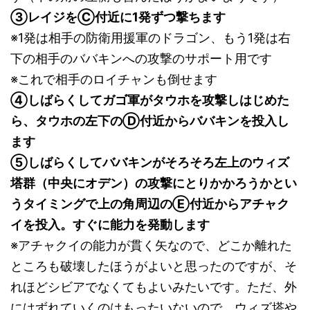
③レイジをⒸ付近に1発ずつ撃ちます
※1発は相手の防衛用援軍のドラゴン、もう1発は右
下の相手のババキンへの攻撃のサポート用です
※これで相手のロイチャンも倒せます
④しばらくしてガゴ軍がタウホを攻撃しはじめた
ら、タウホの左下のⒹ付近からババキンを投入し
ます
⑤しばらくしてババキンがそろそろ左上のウィズ
塔群（中央にオデン）の攻撃にとりかかろうかとい
うタイミングで上の角周辺のⒺ付近からアチャク
イを投入。すぐに能力を発動します
※アチャクイの能力が貫く矢なので、どこか離れた
ところも破壊したほうがよいと思ったのですが、そ
れほどシビアでなくてもよいみたいです。ただ、外
にはずれていくのはもったいないので、ウィズ塔や