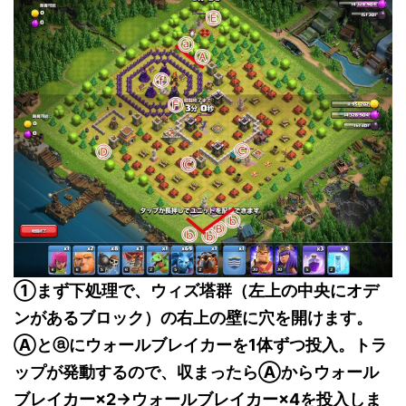
①まず下処理で、ウィズ塔群（左上の中央にオデ
ンがあるブロック）の右上の壁に穴を開けます。
Ⓐとⓐにウォールブレイカーを1体ずつ投入。トラ
ップが発動するので、収まったらⒶからウォール
ブレイカー×2→ウォールブレイカー×4を投入しま