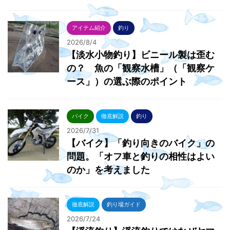
アイテム紹介
釣り
2026/8/4
【淡水小物釣り】ビニール製は歪む
の？ 魚の「観察水槽」（「観察ケ
ース」）の選ぶ際のポイント
バイク
徹底解説
釣り
2026/7/31
【バイク】「釣り向きのバイク」の
問題。「オフ車と釣りの相性はよい
のか」を考えました
徹底解説
釣り場ガイド
2026/7/24