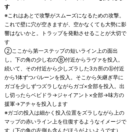
す
※これはあとで攻撃がスムーズになるための攻撃。
これで壁に穴が空きますが、空かなくても大勢に影
響はないかと。トラップを発動させることが大切で
す
②ここから第一ステップの短いライン上の面出
し。下の角の少し右のⒷ付近からラヴァを投入。
続いて、その付近から少しズラした3カ所のⓑ付近
から1体ずつバルーンを投入。そこから矢継ぎ早に
ガゴを少しずつズラしながらガゴ×全部を投入。出
し切ったらベビドラ→ジャイアント×全部→味方の
援軍→アチャを投入します
※ガゴの投入は細かく投入位置をズラしながら上の
マップの赤いライン上を往復するようなイメージで
す（下の角の左側も含んだほうがよいようです）