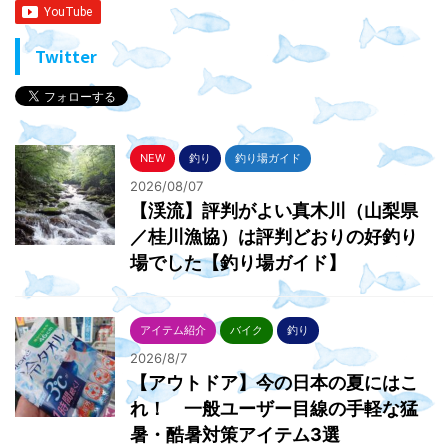
Twitter
NEW
釣り
釣り場ガイド
2026/08/07
【渓流】評判がよい真木川（山梨県
／桂川漁協）は評判どおりの好釣り
場でした【釣り場ガイド】
アイテム紹介
バイク
釣り
2026/8/7
【アウトドア】今の日本の夏にはこ
れ！ 一般ユーザー目線の手軽な猛
暑・酷暑対策アイテム3選