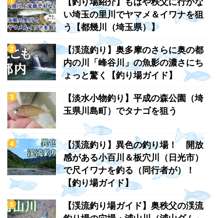
【釣り場紹介】もはや秩父に行かな
い埼玉の里川でヤマメ＆イワナを狙
う【都幾川（埼玉県）】
【渓流釣り】奥多摩のさらに奥の都
内の川「峰谷川」の魚影の濃さにち
ょっと驚く【釣り場ガイド】
【淡水小物釣り】平成の森公園（埼
玉県川島町）でタナゴを狙う
【渓流釣り】異色の釣り場！ 開放
感がある小百川＆板穴川（日光市）
で尺イワナを釣る（同行者が）！
【釣り場ガイド】
【渓流釣り場ガイド】奥秩父の渓流