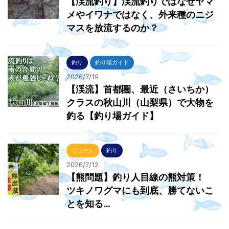
【渓流釣り】渓流釣りではなぜヤマ
メやイワナではなく、外来種のニジ
マスを放流するのか？
釣り
釣り場ガイド
2026/7/19
【渓流】首都圏、最近（さいちか）
クラスの秋山川（山梨県）で大物を
釣る【釣り場ガイド】
ニュース
釣り
2026/7/12
【熊問題】釣り人目線の熊対策！
ツキノワグマにも到底、勝てないこ
とを知る…