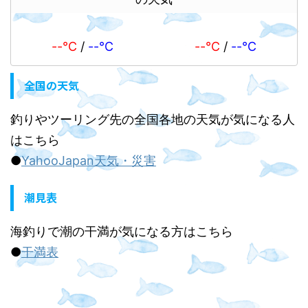
--℃
/
--℃
--℃
/
--℃
全国の天気
釣りやツーリング先の全国各地の天気が気になる人
はこちら
●
YahooJapan天気・災害
潮見表
海釣りで潮の干満が気になる方はこちら
●
干満表