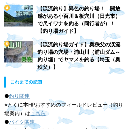
【渓流釣り】異色の釣り場！ 開放
感がある小百川＆板穴川（日光市）
で尺イワナを釣る（同行者が）！
【釣り場ガイド】
【渓流釣り場ガイド】奥秩父の渓流
釣り場の穴場・浦山川（浦山ダム～
釣り堀）でヤマメを釣る【埼玉（奥
秩父）】
これまでの記事
●
釣り関連
※とくに本HPおすすめのフィールドレビュー（釣り
場案内）は
こちら
●
バイク関連