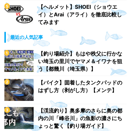
【ヘルメット】SHOEI（ショウエ
イ）とArai（アライ）を徹底比較し
てみます
最近の人気記事
【釣り場紹介】もはや秩父に行かな
い埼玉の里川でヤマメ＆イワナを狙
う【都幾川（埼玉県）】
【バイク】固着したタンクパッドの
はずし方（剥がし方）【メンテ】
【渓流釣り】奥多摩のさらに奥の都
内の川「峰谷川」の魚影の濃さにち
ょっと驚く【釣り場ガイド】