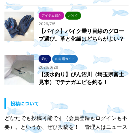
アイテム紹介
バイク
2026/7/5
【バイク】バイク乗り目線のグロー
ブ選び。革と化繊はどちらがよい？
釣り
釣り場ガイド
2026/6/28
【淡水釣り】びん沼川（埼玉県富士
見市）でテナガエビを釣る！
投稿について
どなたでも投稿可能です（会員登録もログインも不
要）。というか、ぜひ投稿を！ 管理人はニュース