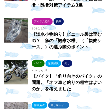
暑・酷暑対策アイテム3選
アイテム紹介
釣り
2026/8/4
【淡水小物釣り】ビニール製は歪む
の？ 魚の「観察水槽」（「観察ケ
ース」）の選ぶ際のポイント
バイク
徹底解説
釣り
2026/7/31
【バイク】「釣り向きのバイク」の
問題。「オフ車と釣りの相性はよい
のか」を考えました
徹底解説
釣り場ガイド