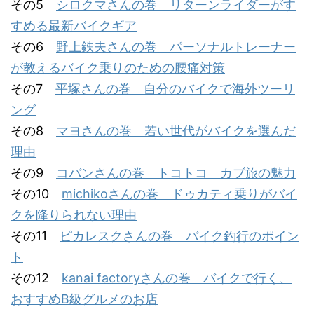
その5
シロクマさんの巻 リターンライダーがす
すめる最新バイクギア
その6
野上鉄夫さんの巻 パーソナルトレーナー
が教えるバイク乗りのための腰痛対策
その7
平塚さんの巻 自分のバイクで海外ツーリ
ング
その8
マヨさんの巻 若い世代がバイクを選んだ
理由
その9
コバンさんの巻 トコトコ カブ旅の魅力
その10
michikoさんの巻 ドゥカティ乗りがバイ
クを降りられない理由
その11
ピカレスクさんの巻 バイク釣行のポイン
ト
その12
kanai factoryさんの巻 バイクで行く、
おすすめB級グルメのお店