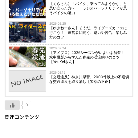
【くらさん】「バイク、乗ってみようかな」と
思い立った方へ！ ラジオパーソナリティが思
うバイクの魅力！
2026.02.25
【ゆきねーさん】そうだ、ライダーズカフェに
行こう！ 運営者に聞く、魅力や苦労、楽しみ
方のコツ
2026.02.24
【アメブロ】2026シーズンがいよいよ解禁！
水中撮影から学んだ春先の渓流釣りのコツ
【YouKeiさん】
2026.02.15
【交通違反】神奈川県警、2000件以上の不適切
な交通違反を取り消し【警察の不正】
0
関連コンテンツ