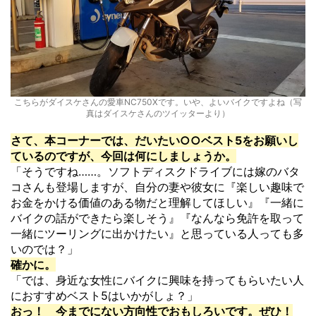
こちらがダイスケさんの愛車NC750Xです。いや、よいバイクですよね（写
真はダイスケさんのツイッターより）
さて、本コーナーでは、だいたい○○ベスト5をお願いし
ているのですが、今回は何にしましょうか。
「そうですね……。ソフトディスクドライブには嫁のバタ
コさんも登場しますが、自分の妻や彼女に『楽しい趣味で
お金をかける価値のある物だと理解してほしい』『一緒に
バイクの話ができたら楽しそう』『なんなら免許を取って
一緒にツーリングに出かけたい』と思っている人っても多
いのでは？」
確かに。
「では、身近な女性にバイクに興味を持ってもらいたい人
におすすめベスト5はいかがしょ？」
おっ！ 今までにない方向性でおもしろいです。ぜひ！