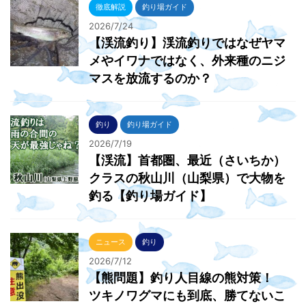
徹底解説
釣り場ガイド
2026/7/24
【渓流釣り】渓流釣りではなぜヤマ
メやイワナではなく、外来種のニジ
マスを放流するのか？
釣り
釣り場ガイド
2026/7/19
【渓流】首都圏、最近（さいちか）
クラスの秋山川（山梨県）で大物を
釣る【釣り場ガイド】
ニュース
釣り
2026/7/12
【熊問題】釣り人目線の熊対策！
ツキノワグマにも到底、勝てないこ