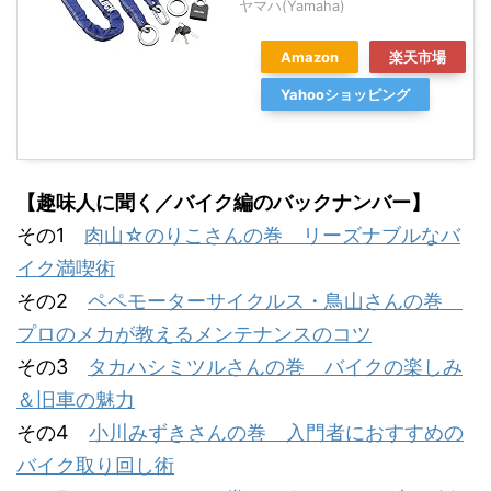
ヤマハ(Yamaha)
Amazon
楽天市場
Yahooショッピング
【趣味人に聞く／バイク編のバックナンバー】
その1
肉山☆のりこさんの巻 リーズナブルなバ
イク満喫術
その2
ペペモーターサイクルス・鳥山さんの巻
プロのメカが教えるメンテナンスのコツ
その3
タカハシミツルさんの巻 バイクの楽しみ
＆旧車の魅力
その4
小川みずきさんの巻 入門者におすすめの
バイク取り回し術