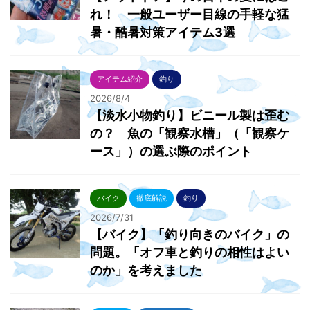
れ！ 一般ユーザー目線の手軽な猛
暑・酷暑対策アイテム3選
アイテム紹介
釣り
2026/8/4
【淡水小物釣り】ビニール製は歪む
の？ 魚の「観察水槽」（「観察ケ
ース」）の選ぶ際のポイント
バイク
徹底解説
釣り
2026/7/31
【バイク】「釣り向きのバイク」の
問題。「オフ車と釣りの相性はよい
のか」を考えました