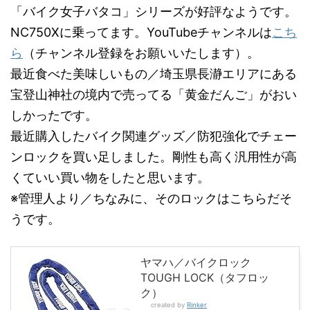
「バイク女子バタコ」シリーズが好評なようです。
NC750Xに乗ってます。YouTubeチャンネルは
こち
ら
（チャンネル登録をお願いいたします）。
最近食べた美味しいもの／埼玉県長瀞エリアにある
宝登山神社の境内で売ってる「黄金だんご」がおい
しかったです。
最近購入したバイク関連グッズ／防犯強化でチェー
ンロックを買い足しました。剛性も高く汎用性が高
くていい買い物をしたと思います。
※管理人より／ちなみに、そのロックはこちらだそ
うです。
ヤマハ／バイクロック
TOUGH LOCK（タフロッ
ク）
created by
Rinker